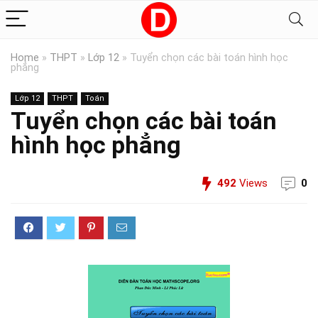
Home
»
THPT
»
Lớp 12
»
Tuyển chọn các bài toán hình học
phẳng
Lớp 12
THPT
Toán
Tuyển chọn các bài toán
hình học phẳng
492
Views
0