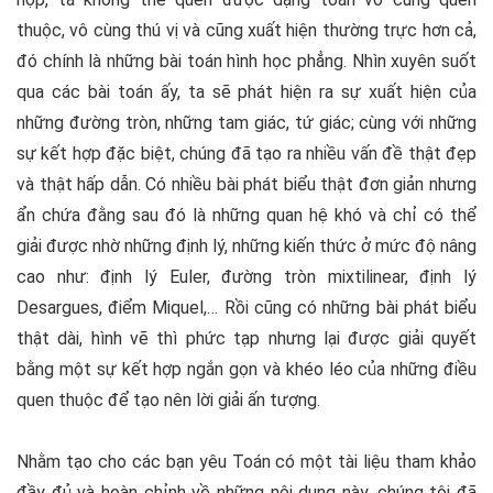
thuộc, vô cùng thú vị và cũng xuất hiện thường trực hơn cả,
đó chính là những bài toán hình học phẳng. Nhìn xuyên suốt
qua các bài toán ấy, ta sẽ phát hiện ra sự xuất hiện của
những đường tròn, những tam giác, tứ giác; cùng với những
sự kết hợp đặc biệt, chúng đã tạo ra nhiều vấn đề thật đẹp
và thật hấp dẫn. Có nhiều bài phát biểu thật đơn giản nhưng
ẩn chứa đằng sau đó là những quan hệ khó và chỉ có thể
giải được nhờ những định lý, những kiến thức ở mức độ nâng
cao như: định lý Euler, đường tròn mixtilinear, định lý
Desargues, điểm Miquel,… Rồi cũng có những bài phát biểu
thật dài, hình vẽ thì phức tạp nhưng lại được giải quyết
bằng một sự kết hợp ngắn gọn và khéo léo của những điều
quen thuộc để tạo nên lời giải ấn tượng.
Nhằm tạo cho các bạn yêu Toán có một tài liệu tham khảo
đầy đủ và hoàn chỉnh về những nội dung này, chúng tôi đã