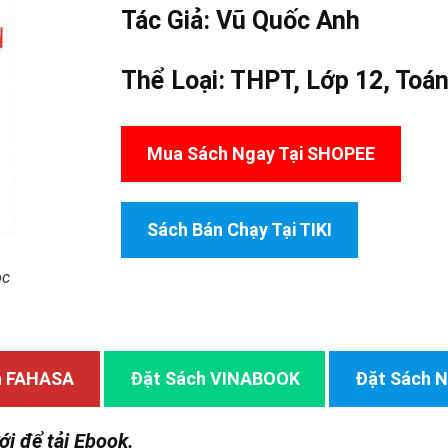
Tác Giả:
Vũ Quốc Anh
Thể Loại:
THPT
,
Lớp 12
,
Toá
Mua Sách Ngay Tại SHOPEE
Sách Bán Chạy Tại TIKI
ọc
h FAHASA
Đặt Sách VINABOOK
Đặt Sách
ới để tải Ebook.