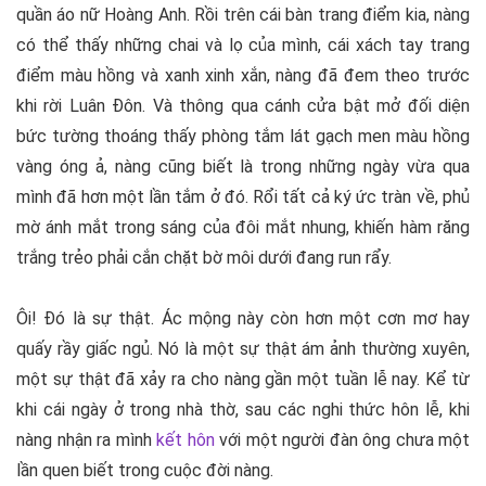
quần áo nữ Hoàng Anh. Rồi trên cái bàn trang điểm kia, nàng
có thể thấy những chai và lọ của mình, cái xách tay trang
điểm màu hồng và xanh xinh xắn, nàng đã đem theo trước
khi rời Luân Đôn. Và thông qua cánh cửa bật mở đối diện
bức tường thoáng thấy phòng tắm lát gạch men màu hồng
vàng óng ả, nàng cũng biết là trong những ngày vừa qua
mình đã hơn một lần tắm ở đó. Rổi tất cả ký ức tràn về, phủ
mờ ánh mắt trong sáng của đôi mắt nhung, khiến hàm răng
trắng trẻo phải cắn chặt bờ môi dưới đang run rẩy.
Ôi! Đó là sự thật. Ác mộng này còn hơn một cơn mơ hay
quấy rầy giấc ngủ. Nó là một sự thật ám ảnh thường xuyên,
một sự thật đã xảy ra cho nàng gần một tuần lễ nay. Kể từ
khi cái ngày ở trong nhà thờ, sau các nghi thức hôn lễ, khi
nàng nhận ra mình
kết hôn
với một người đàn ông chưa một
lần quen biết trong cuộc đời nàng.