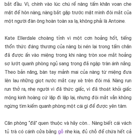
bắt đầu. Vì, chính vào lúc chú rể nâng tấm khăn voan che
mặt để hôn nàng, nàng bắt gặp trước mặt mình đôi mắt của
một người đàn ông hoàn toàn xa lạ, không phải là Antoine.
Kate Ellerdale choàng tỉnh vì một cơn hoảng hốt, tiếng
thổn thức đáng thương của nàng bị nén lại trong tấm chăn
đã được ấn vào miệng trong khi nàng tròn xoe mắt hoảng
sợ lướt quanh phòng ngủ sang trọng đã ngập tràn ánh nắng.
Theo bản năng, bàn tay mảnh mai của nàng từ miệng đưa
lên lau những giọt nước mắt cay xè trên đôi má. Nàng run
run thở ra, nhẹ người vì đã thức giấc, vì đã thoát khỏi giấc
mộng kinh hoàng cứ lặp đi lặp lại, nhưng đôi mắt vẫn không
ngừng tìm kiếm quanh phòng một cái gì để được yên tâm.
Căn phòng “đã” quen thuộc và hãy còn… Nàng biết cái vách
tủ trà có cánh cửa bằng
gỗ
nhẹ kia, đủ chỗ để chứa hết cả