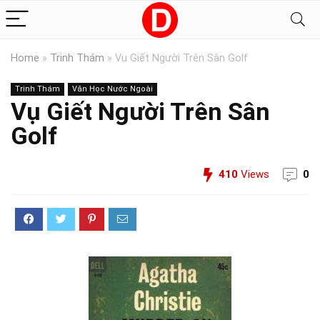
Home
»
Trinh Thám
»
Vụ Giết Người Trên Sân Golf
Trinh Thám
Văn Học Nước Ngoài
Vụ Giết Người Trên Sân
Golf
410
Views
0