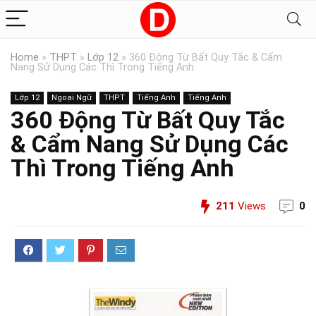
Home
»
THPT
»
Lớp 12
»
360 Động Từ Bất Quy Tắc & Cẩm
Nang Sử Dụng Các Thì Trong Tiếng Anh
Lớp 12
Ngoại Ngữ
THPT
Tiếng Anh
Tiếng Anh
360 Động Từ Bất Quy Tắc
& Cẩm Nang Sử Dụng Các
Thì Trong Tiếng Anh
211
Views
0