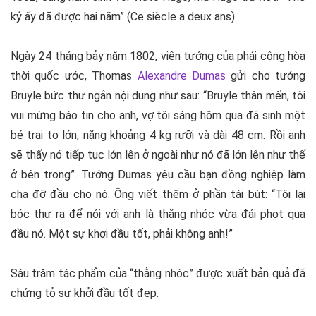
kỷ ấy đã được hai năm” (Ce siècle a deux ans).
Ngày 24 tháng bảy năm 1802, viên tướng của phái cộng hòa
thời quốc ước, Thomas
Alexandre Dumas
gửi cho tướng
Bruyle bức thư ngắn nội dung như sau: “Bruyle thân mến, tôi
vui mừng báo tin cho anh, vợ tôi sáng hôm qua đã sinh một
bé trai to lớn, nặng khoảng 4 kg rưỡi và dài 48 cm. Rồi anh
sẽ thấy nó tiếp tục lớn lên ở ngoài như nó đã lớn lên như thế
ở bên trong”. Tướng Dumas yêu cầu bạn đồng nghiệp làm
cha đỡ đầu cho nó. Ông viết thêm ở phần tái bút: “Tôi lại
bóc thư ra để nói với anh là thằng nhóc vừa đái phọt qua
đầu nó. Một sự khơi đầu tốt, phải không anh!”
Sáu trăm tác phẩm của “thằng nhóc” được xuất bản quả đã
chứng tỏ sự khởi đầu tốt đẹp.