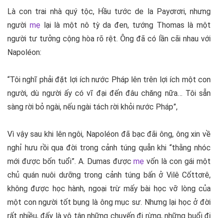
Là con trai nhà quý tộc, Hầu tước de la Payơrơri, nhưng
người
mẹ
lại là một nô tỳ da đen, tướng Thomas là một
người tư tưởng cộng hòa rõ rệt. Ông đã có lần cãi nhau với
Napoléon:
“Tôi nghĩ phải đặt lợi ích nước Pháp lên trên lợi ích một con
người, dù người ấy có vĩ đại đến đâu chăng nữa… Tôi sẵn
sàng rời bỏ ngài, nếu ngài tách rời khỏi nước Pháp”,
Vì vậy sau khi lên ngôi, Napoléon đã bạc đãi ông, ông xin về
nghỉ hưu rồi qua đời trong cảnh túng quẫn khi “thằng nhóc
mới được bốn tuổi”. A. Dumas được
mẹ
vốn là con gái một
chủ quán nuôi dưỡng trong cảnh túng bấn ở Vilê Cốttơrê,
không được học hành, ngoại trừ mấy bài học vỡ lòng của
một con người tốt bụng là ông mục sư. Nhưng lại học ở đời
rất nhiều, đấy là vô tận những chuyến đi rừng, những buổi đi