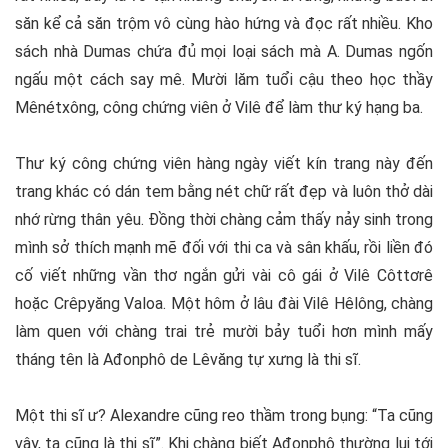
săn kể cả săn trộm vô cùng hào hứng và đọc rất nhiều. Kho
sách nhà Dumas chứa đủ mọi loại sách mà A. Dumas ngốn
ngấu một cách say mê. Mười lăm tuổi cậu theo học thầy
Mênétxông, công chứng viên ở Vilê để làm thư ký hạng ba.
Thư ký công chứng viên hàng ngày viết kín trang này đến
trang khác có dán tem bằng nét chữ rất đẹp và luôn thở dài
nhớ rừng thân yêu. Đồng thời chàng cảm thấy nảy sinh trong
mình sở thích mạnh mẽ đối với thi ca và sân khấu, rồi liền đó
cố viết những vần thơ ngắn gửi vài cô gái ở Vilê Côttơrê
hoặc Crêpyăng Valoa. Một hôm ở lâu đài Vilê Hêlông, chàng
làm quen với chàng trai trẻ mười bảy tuổi hơn mình mấy
tháng tên là Ađonphô de Lêvăng tự xưng là thi sĩ.
Một thi sĩ ư? Alexandre cũng reo thầm trong bụng: “Ta cũng
vậy, ta cũng là thi sĩ”. Khi chàng biết Ađonphô thường lui tới