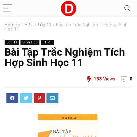
Home
»
THPT
»
Lớp 11
»
Bài Tập Trắc Nghiệm Tích Hợp Sinh
Học 11
Lớp 11
Sinh Học
THPT
Bài Tập Trắc Nghiệm Tích
Hợp Sinh Học 11
133
Views
0