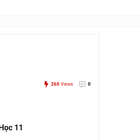
260
Views
0
 Học 11