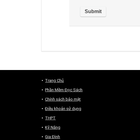
Trang Chủ
Phần Mềm Đọc Sách
Chính sách bảo mật
Điều khoản sử dụng
THPT
Kỹ Năng
Gia Đình