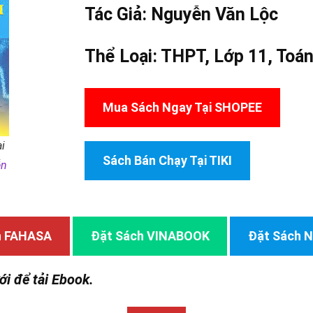
Tác Giả:
Nguyễn Văn Lộc
Thể Loại:
THPT
,
Lớp 11
,
Toá
Mua Sách Ngay Tại SHOPEE
ại
Sách Bán Chạy Tại TIKI
ễn
h FAHASA
Đặt Sách VINABOOK
Đặt Sách
ới để tải Ebook.