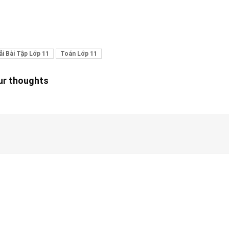
ải Bài Tập Lớp 11
Toán Lớp 11
our thoughts