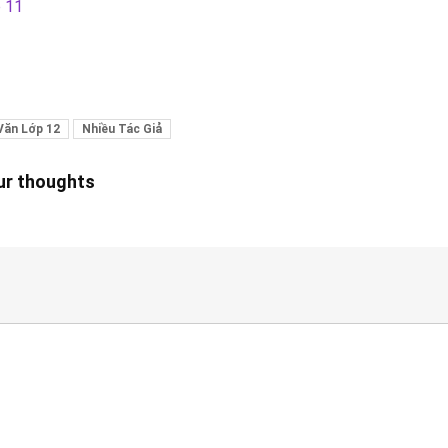
p 11
Văn Lớp 12
Nhiều Tác Giả
our thoughts