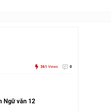
361
Views
0
ận Ngữ văn 12