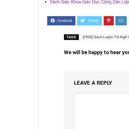
Sách Giáo Khoa Giáo Dục Công Dân Lớ
TAGS:
[FREE] Sách Luyện Thi Ngữ 
We will be happy to hear y
LEAVE A REPLY