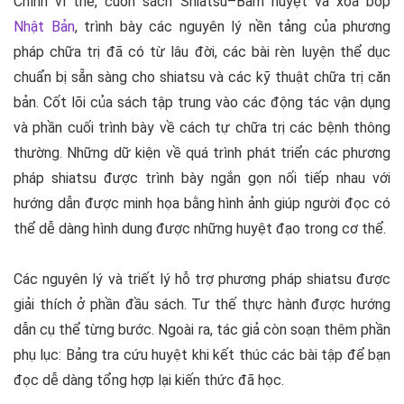
Chính vì thế, cuốn sách
Shiatsu–Bấm huyệt và xoa bóp
Nhật Bản
, trình bày các nguyên lý nền tảng của phương
pháp chữa trị đã có từ lâu đời, các bài rèn luyện thể dục
chuẩn bị sẵn sàng cho shiatsu và các kỹ thuật chữa trị căn
bản. Cốt lõi của sách tập trung vào các động tác vận dụng
và phần cuối trình bày về cách tự chữa trị các bệnh thông
thường. Những dữ kiện về quá trình phát triển các phương
pháp shiatsu được trình bày ngắn gọn nối tiếp nhau với
hướng dẫn được minh họa bằng hình ảnh giúp người đọc có
thể dễ dàng hình dung được những huyệt đạo trong cơ thể.
Các nguyên lý và triết lý hỗ trợ phương pháp shiatsu được
giải thích ở phần đầu sách. Tư thế thực hành được hướng
dẫn cụ thể từng bước. Ngoài ra, tác giả còn soạn thêm phần
phụ lục: Bảng tra cứu huyệt khi kết thúc các bài tập để bạn
đọc dễ dàng tổng hợp lại kiến thức đã học.