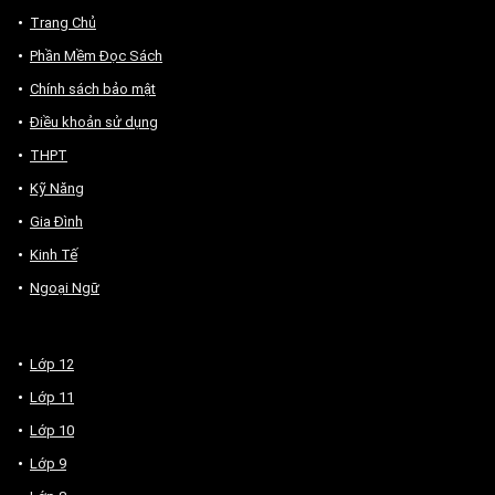
Trang Chủ
Phần Mềm Đọc Sách
Chính sách bảo mật
Điều khoản sử dụng
THPT
Kỹ Năng
Gia Đình
Kinh Tế
Ngoại Ngữ
Lớp 12
Lớp 11
Lớp 10
Lớp 9