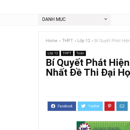
DANH MỤC
Home
»
THPT
»
Lớp 12
»
Bí Quyết Phát Hiệ
Lớp 12
THPT
Toán
Bí Quyết Phát Hiệ
Nhất Đề Thi Đại Họ