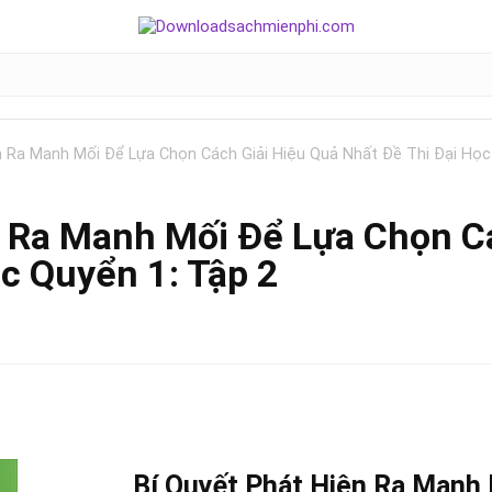
n Ra Manh Mối Để Lựa Chọn Cách Giải Hiệu Quả Nhất Đề Thi Đại Học
n Ra Manh Mối Để Lựa Chọn C
c Quyển 1: Tập 2
Bí Quyết Phát Hiện Ra Manh