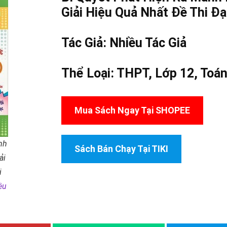
Giải Hiệu Quả Nhất Đề Thi Đạ
Tác Giả:
Nhiều Tác Giả
Thể Loại:
THPT
,
Lớp 12
,
Toá
Mua Sách Ngay Tại SHOPEE
nh
Sách Bán Chạy Tại TIKI
ải
i
ều