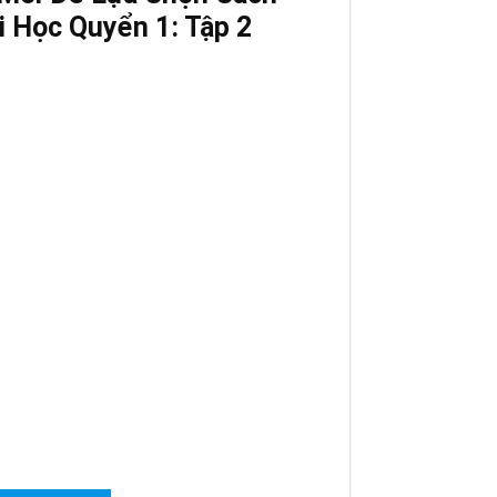
i Học Quyển 1: Tập 2
n