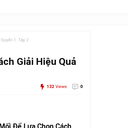
 Quyển 1: Tập 2
ách Giải Hiệu Quả
132
Views
0
 Mối Để Lựa Chọn Cách