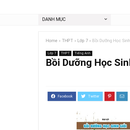
DANH MỤC
Home
»
THPT
»
Lớp 7
»
Bồi Dưỡng Học Sinh
Lớp 7
THPT
Tiếng Anh
Bồi Dưỡng Học Sin