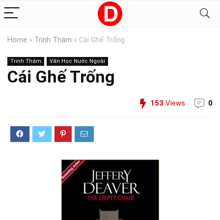
Home
»
Trinh Thám
»
Cái Ghế Trống
Trinh Thám
Văn Học Nước Ngoài
Cái Ghế Trống
153
Views
0