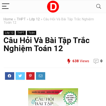
Home
»
THPT
»
Lớp 12
»
Câu Hỏi Và Bài Tập Trắc Nghiệm
Toán 12
Lớp 12
THPT
Toán
Câu Hỏi Và Bài Tập Trắc
Nghiệm Toán 12
638
Views
0