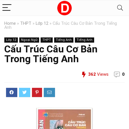
Home
»
THPT
»
Lớp 12
»
Cấu Trúc Câu Cơ Bản Trong Tiếng
Anh
Lớp 12
Ngoại Ngữ
THPT
Tiếng Anh
Tiếng Anh
Cấu Trúc Câu Cơ Bản
Trong Tiếng Anh
362
Views
0