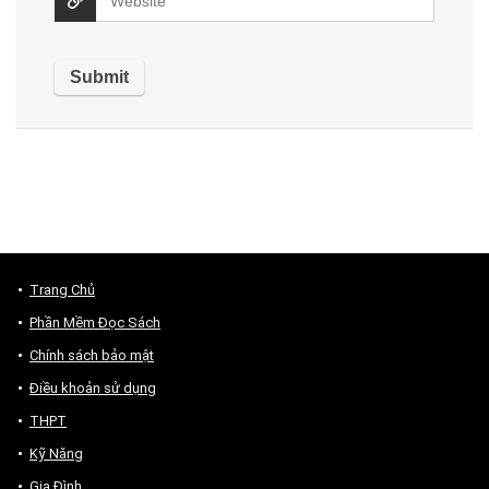
Trang Chủ
Phần Mềm Đọc Sách
Chính sách bảo mật
Điều khoản sử dụng
THPT
Kỹ Năng
Gia Đình