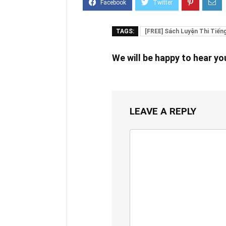
TAGS:
[FREE] Sách Luyện Thi Tiến
We will be happy to hear y
LEAVE A REPLY