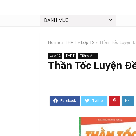
DANH MỤC
Home
»
THPT
»
Lớp 12
»
Thần Tốc Luyện Đ
Lớp 12
THPT
Tiếng Anh
Thần Tốc Luyện Đ