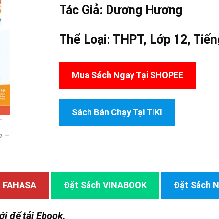
Tác Giả:
Dương Hương
Thể Loại:
THPT
,
Lớp 12
,
Tiến
Mua Sách Ngay Tại SHOPEE
Sách Bán Chạy Tại TIKI
T
h –
h FAHASA
Đặt Sách VINABOOK
Đặt Sách
ới để tải Ebook.