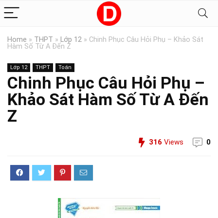
Home
»
THPT
»
Lớp 12
»
Chinh Phục Câu Hỏi Phụ – Khảo Sát
Hàm Số Từ A Đến Z
Lớp 12
THPT
Toán
Chinh Phục Câu Hỏi Phụ –
Khảo Sát Hàm Số Từ A Đến
Z
316
Views
0