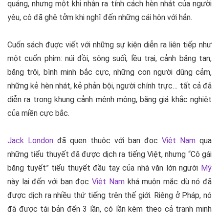
quáng, nhưng một khi nhận ra tính cách hèn nhát của người
yêu, cô đã ghê tởm khi nghĩ đến những cái hôn với hắn.
Cuốn sách đuợc viết với những sự kiện diễn ra liên tiếp như
một cuốn phim: núi đồi, sông suối, lều trại, cảnh băng tan,
băng trôi, bình minh bắc cực, những con người dũng cảm,
những kẻ hèn nhát, kẻ phản bội, người chính trực… tất cả đã
diễn ra trong khung cảnh mênh mông, băng giá khắc nghiệt
của miền cực bắc.
Jack London
đã quen thuộc với bạn đọc
Việt Nam
qua
những tiểu thuyết đã được dịch ra tiếng Việt, nhưng “Cô gái
băng tuyết” tiểu thuyết đầu tay của nhà văn lớn người
Mỹ
này lại đến với bạn đọc
Việt Nam
khá muộn mặc dù nó đã
được dịch ra nhiều thứ tiếng trên thế giới. Riêng ở Pháp, nó
đã được tái bản đến 3 lần, có lần kèm theo cả tranh minh