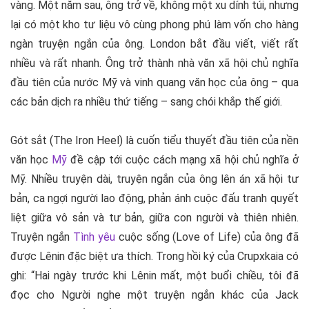
vàng. Một năm sau, ông trở về, không một xu dính túi, nhưng
lại có một kho tư liệu vô cùng phong phú làm vốn cho hàng
ngàn truyện ngắn của ông. London bắt đầu viết, viết rất
nhiều và rất nhanh. Ông trở thành nhà văn xã hội chủ nghĩa
đầu tiên của nước Mỹ và vinh quang văn học của ông – qua
các bản dịch ra nhiều thứ tiếng – sang chói khắp thế giới.
Gót sắt (The Iron Heel) là cuốn tiểu thuyết đầu tiên của nền
văn học
Mỹ
đề cập tới cuộc cách mạng xã hội chủ nghĩa ở
Mỹ. Nhiều truyện dài, truyện ngắn của ông lên án xã hội tư
bản, ca ngợi người lao động, phản ánh cuộc đấu tranh quyết
liệt giữa vô sản và tư bản, giữa con người và thiên nhiên.
Truyện ngắn
Tình yêu
cuộc sống (Love of Life) của ông đã
được Lênin đặc biệt ưa thích. Trong hồi ký của Crupxkaia có
ghi: “Hai ngày trước khi Lênin mất, một buổi chiều, tôi đã
đọc cho Người nghe một truyện ngắn khác của Jack