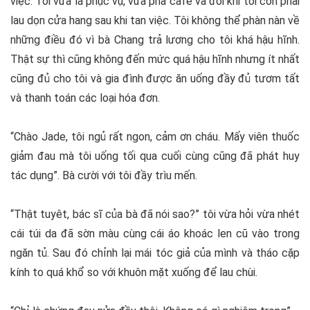
việc. Tôi vừa là phục vụ, vừa pha café và đôi khi tôi còn phải
lau dọn cửa hang sau khi tan việc. Tôi không thể phàn nàn về
những điều đó vì bà Chang trả lương cho tôi khá hậu hĩnh.
Thật sự thì cũng không đến mức quá hậu hĩnh nhưng ít nhất
cũng đủ cho tôi và gia đình được ăn uống đầy đủ tươm tất
và thanh toán các loại hóa đơn.
“Chào Jade, tôi ngủ rất ngon, cảm ơn cháu. Mấy viên thuốc
giảm đau mà tôi uống tối qua cuối cùng cũng đã phát huy
tác dụng”. Bà cười với tôi đầy trìu mến.
“Thật tuyêt, bác sĩ của bà đã nói sao?” tôi vừa hỏi vừa nhét
cái túi da đã sờn màu cùng cái áo khoác len cũ vào trong
ngăn tủ. Sau đó chỉnh lại mái tóc giả của mình và tháo cặp
kính to quá khổ so với khuôn mặt xuống để lau chùi.