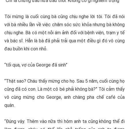
“Chỉ là chứng đau nửa đầu thôi. Không có gì nghiêm trọng”
Tôi mừng là cuối cùng bà cũng chịu nghe lời tôi. Tôi đã nói
với bà nhiều lần về việc chăm sóc sức khỏa nhưng bà không
chịu nghe. Bà có một nỗi ám ảnh đối với bệnh viện, trạm y tế
và bác sĩ. Hẳn là bà đã phải trải qua một điều gì đó vô cùng
đau buồn khi con nhỏ.
“tối qua, vợ của George đã sinh”
“Thật sao? Cháu thấy mừng cho họ. Sau 5 năm, cuối cùng họ
cũng đã có con. Là một cô bé phải không bà?” Tôi cảm thấy
vô cùng mừng cho George, anh chàng pha chế café của
quán.
“Đúng vậy. Thêm vào nữa thì hôm anh ta cũng không thể đi