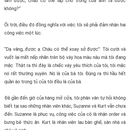
làm được, cháu có thể lấp chỗ trống của anh ta được
không?”
Ôi trời, điều đó đồng nghĩa với việc tôi sẽ phải đảm nhận hai
công việc một lúc.
“Dạ vâng, được ạ. Cháu có thể xoay sở được”. Tôi cười và
vuốt lại mất nếp nhăn trên bộ váy hoa màu nâu mà tôi đang
mặc. Thật ra thì đây là chiếc váy yêu thích của tôi, tôi mặc
nó rất thường xuyên. Nó là của bà tôi. Đúng ra thì hầu hết
quần áo trong tủ của tôi đều là của bà.
Đã gần đến giờ của hàng mở cửa, tôi phân vân tự hỏi không
biết tại sao những nhân viên khác, Suzanne và Kurt vẫn chưa
đến. Suzanne là phục vụ, công việc của cô là nhận order và
bưng bê thức ăn. Kurt là nhân viên lau bàn ghế, sàn nhà và