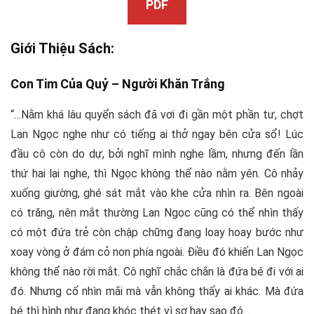
PDF
Giới Thiệu Sách:
Con Tim Của Quỷ –
Người Khăn Trắng
“…Nằm khá lâu quyển sách đã vơi đi gần một phần tư, chợt
Lan Ngọc nghe như có tiếng ai thở ngay bên cửa sổ! Lúc
đầu cô còn do dự, bởi nghĩ mình nghe lầm, nhưng đến lần
thứ hai lại nghe, thì Ngọc không thể nào nằm yên. Cô nhảy
xuống giường, ghé sát mắt vào khe cửa nhìn ra. Bên ngoài
có trăng, nên mắt thường Lan Ngọc cũng có thể nhìn thấy
có một đứa trẻ còn chập chững đang loay hoay bước như
xoay vòng ở đám cỏ non phía ngoài. Điều đó khiến Lan Ngọc
không thể nào rời mắt. Cô nghĩ chắc chắn là đứa bé đi với ai
đó. Nhưng cố nhìn mãi mà vẫn không thấy ai khác. Mà đứa
bé thì hình như đang khóc thét vì sợ hay sao đó…