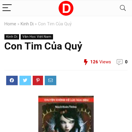
Home
»
Kinh Dị
»
Con Tim Của Quỷ
Kinh Dị
Văn Học Việt Nam
Con Tim Của Quỷ
126
Views
0