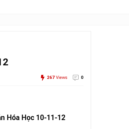
12
267
Views
0
ản Hóa Học 10-11-12