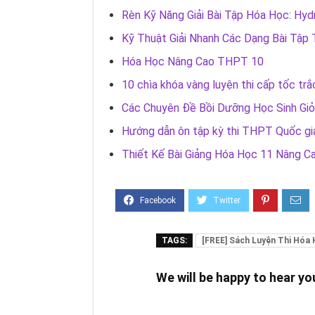
Rèn Kỹ Năng Giải Bài Tập Hóa Học: Hy
Kỹ Thuật Giải Nhanh Các Dạng Bài Tậ
Hóa Học Nâng Cao THPT 10
10 chìa khóa vàng luyện thi cấp tốc tr
Các Chuyên Đề Bồi Dưỡng Học Sinh Giỏ
Hướng dẫn ôn tập kỳ thi THPT Quốc g
Thiết Kế Bài Giảng Hóa Học 11 Nâng C
TAGS:
[FREE] Sách Luyện Thi Hóa
We will be happy to hear y