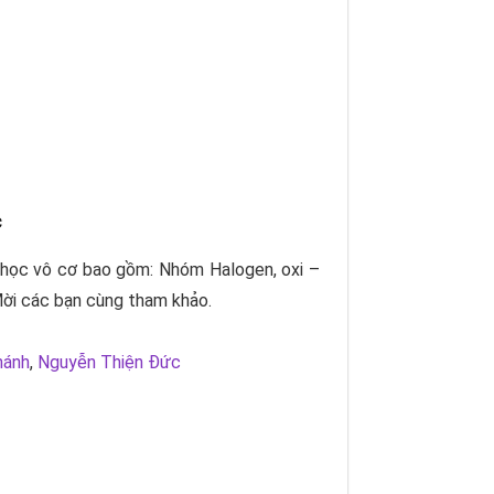
c
a học vô cơ bao gồm: Nhóm Halogen, oxi –
 Mời các bạn cùng tham khảo.
hánh
,
Nguyễn Thiện Đức