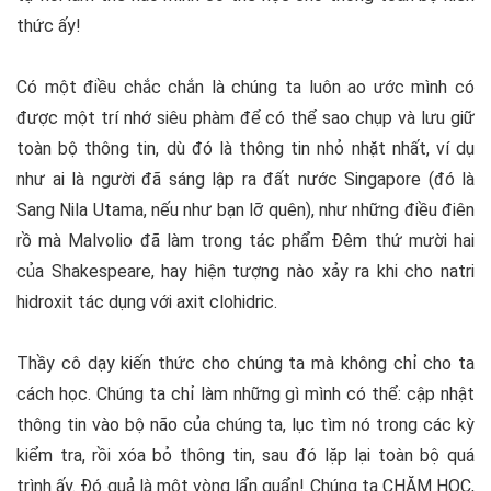
thức ấy!
Có một điều chắc chắn là chúng ta luôn ao ước mình có
được một trí nhớ siêu phàm để có thể sao chụp và lưu giữ
toàn bộ thông tin, dù đó là thông tin nhỏ nhặt nhất, ví dụ
như ai là người đã sáng lập ra đất nước Singapore (đó là
Sang Nila Utama, nếu như bạn lỡ quên), như những điều điên
rồ mà Malvolio đã làm trong tác phẩm Đêm thứ mười hai
của Shakespeare, hay hiện tượng nào xảy ra khi cho natri
hidroxit tác dụng với axit clohidric.
Thầy cô dạy kiến thức cho chúng ta mà không chỉ cho ta
cách học. Chúng ta chỉ làm những gì mình có thể: cập nhật
thông tin vào bộ não của chúng ta, lục tìm nó trong các kỳ
kiểm tra, rồi xóa bỏ thông tin, sau đó lặp lại toàn bộ quá
trình ấy. Đó quả là một vòng lẩn quẩn! Chúng ta CHĂM HỌC,