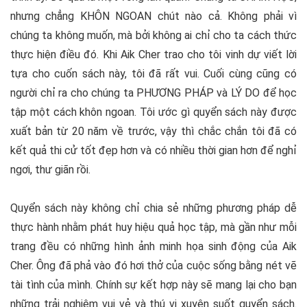
nhưng chẳng KHÔN NGOAN chút nào cả. Không phải vì
chúng ta không muốn, mà bởi không ai chỉ cho ta cách thức
thực hiện điều đó. Khi Aik Cher trao cho tôi vinh dự viết lời
tựa cho cuốn sách này, tôi đã rất vui. Cuối cùng cũng có
người chỉ ra cho chúng ta PHƯƠNG PHÁP và LÝ DO để học
tập một cách khôn ngoan. Tôi ước gì quyển sách này được
xuất bản từ 20 năm về trước, vậy thì chắc chắn tôi đã có
kết quả thi cử tốt đẹp hơn và có nhiều thời gian hơn để nghỉ
ngơi, thư giãn rồi.
Quyển sách này không chỉ chia sẻ những phương pháp dễ
thực hành nhằm phát huy hiệu quả học tập, mà gần như mỗi
trang đều có những hình ảnh minh họa sinh động của Aik
Cher. Ông đã phả vào đó hơi thở của cuộc sống bằng nét vẽ
tài tình của mình. Chính sự kết hợp này sẽ mang lại cho bạn
những trải nghiệm vui vẻ và thú vị xuyên suốt quyển sách.