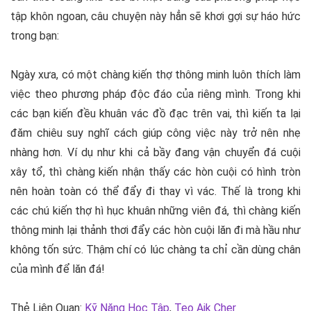
tập khôn ngoan, câu chuyện này hẳn sẽ khơi gợi sự háo hức
trong bạn:
Ngày xưa, có một chàng kiến thợ thông minh luôn thích làm
việc theo phương pháp độc đáo của riêng mình. Trong khi
các bạn kiến đều khuân vác đồ đạc trên vai, thì kiến ta lại
đăm chiêu suy nghĩ cách giúp công việc này trở nên nhẹ
nhàng hơn. Ví dụ như khi cả bầy đang vận chuyển đá cuội
xây tổ, thì chàng kiến nhận thấy các hòn cuội có hình tròn
nên hoàn toàn có thể đẩy đi thay vì vác. Thế là trong khi
các chú kiến thợ hì hục khuân những viên đá, thì chàng kiến
thông minh lại thảnh thơi đẩy các hòn cuội lăn đi mà hầu như
không tốn sức. Thậm chí có lúc chàng ta chỉ cần dùng chân
của mình để lăn đá!
Thẻ Liên Quan:
Kỹ Năng Học Tập
,
Teo Aik Cher