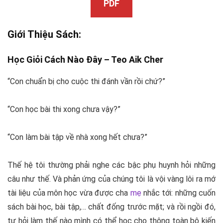
PDF
Giới Thiệu Sách:
Học Giỏi Cách Nào Đây –
Teo Aik Cher
“Con chuẩn bị cho cuộc thi đánh vần rồi chứ?”
“Con học bài thi xong chưa vậy?”
“Con làm bài tập về nhà xong hết chưa?”
Thế hệ tôi thường phải nghe các bậc phụ huynh hỏi những
câu như thế. Và phản ứng của chúng tôi là vội vàng lôi ra mớ
tài liệu của môn học vừa được cha
mẹ
nhắc tới: những cuốn
sách bài học, bài tập,… chất đống trước mặt; và rồi ngồi đó,
tự hỏi làm thế nào mình có thể học cho thông toàn bộ kiến