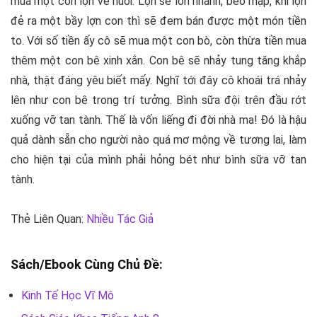
mua một con lợn về nuôi. Lợn sẽ lớn nhanh, béo mập, khi lợn
đẻ ra một bầy lợn con thì sẽ đem bán được một món tiền
to. Với số tiền ấy cô sẽ mua một con bò, còn thừa tiền mua
thêm một con bê xinh xắn. Con bê sẽ nhảy tung tăng khắp
nhà, thật đáng yêu biết mấy. Nghĩ tới đây cô khoái trá nhảy
lên như con bê trong trí tưởng. Bình sữa đội trên đầu rớt
xuống vỡ tan tành. Thế là vốn liếng đi đời nhà ma! Đó là hậu
quả dành sẵn cho người nào quá mơ mộng về tương lai, làm
cho hiện tại của mình phải hỏng bét như bình sữa vỡ tan
tành.
Thẻ Liên Quan:
Nhiều Tác Giả
Sách/Ebook Cùng Chủ Đề:
Kinh Tế Học Vĩ Mô