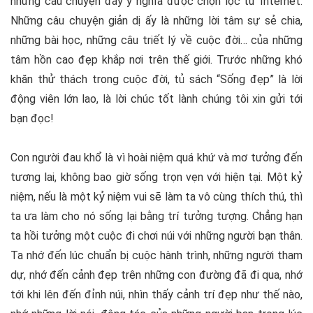
những câu chuyện đầy ý nghĩa được chọn lọc từ Internet.
Những câu chuyện giản dị ấy là những lời tâm sự sẻ chia,
những bài học, những câu triết lý về cuộc đời… của những
tâm hồn cao đẹp khắp nơi trên thế giới. Trước những khó
khăn thử thách trong cuộc đời, tủ sách “Sống đẹp” là lời
động viên lớn lao, là lời chúc tốt lành chúng tôi xin gửi tới
bạn đọc!
Con người đau khổ là vì hoài niệm quá khứ và mơ tưởng đến
tương lai, không bao giờ sống trọn vẹn với hiện tại. Một kỷ
niệm, nếu là một kỷ niệm vui sẽ làm ta vô cùng thích thú, thì
ta ưa làm cho nó sống lại bằng trí tưởng tượng. Chẳng hạn
ta hồi tưởng một cuộc đi chơi núi với những người bạn thân.
Ta nhớ đến lúc chuẩn bị cuộc hành trình, những người tham
dự, nhớ đến cảnh đẹp trên những con đường đã đi qua, nhớ
tới khi lên đến đỉnh núi, nhìn thấy cảnh trí đẹp như thế nào,