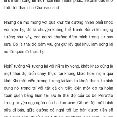
là ưa làm sống lại một hoài niệm hạnh phúc, sẽ phải đau khổ
thốt lời than như Chateauriand:
Nhưng đã mơ mộng với quá khứ thì đương nhiên phải khóc
với hiện tại, đó là chuyện không thể tránh. Bởi vì khi mộng
tưởng như vậy, con người thường đắm mình trong sự say
sưa. Đó là thái độ bám víu, ghì giữ lấy quá khứ, làm sống lại
nó để quên đi thực tại.
Nghĩ tưởng về tương lai với niềm hy vọng, khát khao cũng là
một thái độ trốn chạy thực tại không khác hoài niệm quá
khứ. Khi một viễn tượng tương lai làm ta khoái thích, ta hình
dung nó trong trí với tất cả chi tiết, đến một độ ta hoàn
toàn quên bẵng hiện tại. Đó là thái độ của cô bé Perette
trong truyện ngụ ngôn của La fontaine. Cô bé đội một bình
sữa đi bán, giữa đường cô nghĩ tới lúc bán được tiền sẽ