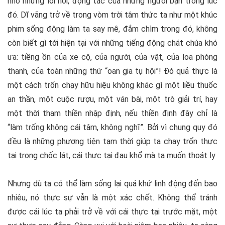
nhớ những lời nói, động tác của những người bạn trong lúc
đó. Dĩ vãng trở về trong vòm trời tâm thức ta như một khúc
phim sống động làm ta say mê, đắm chìm trong đó, không
còn biết gì tới hiện tại với những tiếng động chát chúa khó
ưa: tiềng ồn của xe cộ, của người, của vật, của loa phóng
thanh, của toàn những thứ “oan gia tụ hội”! Đó quả thực là
một cách trốn chạy hữu hiệu không khác gì một liều thuốc
an thần, một cuộc rượu, một ván bài, một trò giải trí, hay
một thời tham thiền nhập định, nếu thiền định đây chỉ là
“làm trống không cái tâm, không nghĩ”. Bởi vì chung quy đó
đều là những phương tiện tạm thời giúp ta chạy trốn thực
tại trong chốc lát, cái thực tại đau khổ mà ta muốn thoát ly
Nhưng dù ta có thể làm sống lại quá khứ linh động đến bao
nhiêu, nó thực sự vẫn là một xác chết. Không thể tránh
được cái lúc ta phải trở về với cái thực tại trước mặt, một