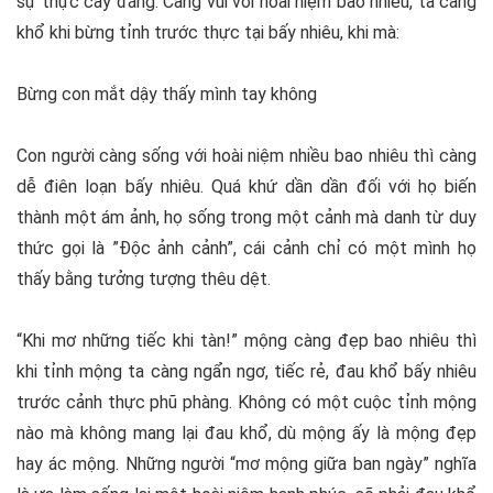
sự thực cay đắng. Càng vui với hoài niệm bao nhiêu, ta càng
khổ khi bừng tỉnh trước thực tại bấy nhiêu, khi mà:
Bừng con mắt dậy thấy mình tay không
Con người càng sống với hoài niệm nhiều bao nhiêu thì càng
dễ điên loạn bấy nhiêu. Quá khứ dần dần đối với họ biến
thành một ám ảnh, họ sống trong một cảnh mà danh từ duy
thức gọi là ”Độc ảnh cảnh”, cái cảnh chỉ có một mình họ
thấy bằng tưởng tượng thêu dệt.
“Khi mơ những tiếc khi tàn!” mộng càng đẹp bao nhiêu thì
khi tỉnh mộng ta càng ngẩn ngơ, tiếc rẻ, đau khổ bấy nhiêu
trước cảnh thực phũ phàng. Không có một cuộc tỉnh mộng
nào mà không mang lại đau khổ, dù mộng ấy là mộng đẹp
hay ác mộng. Những người “mơ mộng giữa ban ngày” nghĩa