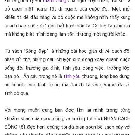
khi ta ghen tỵ với
thành công
của người bạn thân, đôi khi ta
bỏ quên một người tốt đi ngang qua cuộc đời. Mệt mỏi
khiến ta dễ đầu hàng và bỏ cuộc mà không nhìn thấy xung
quanh bao cuộc đời còn bất hạnh hơn ta. Có lúc ta giận giữ
mà không biết mình đang làm tổn thương một người khác…
Tủ sách “Sống đẹp” là những bài học giản dị về cách đối
nhân xử thế, những câu chuyện súc động xoay quanh cuộc
sống đời thường gia đình, tình yêu, công việc, trường lớp,
bạn bè… Ẩn sâu trong nó là
tình yêu
thương, lòng bao dung,
sự hi sinh, lòng kính trọng, mà đôi khi ta sống vội vã đã vô
tình bỏ qua.
Với mong muốn cùng bạn đọc tìm lại mình trong từng
khoảnh khắc của cuộc sống, và hướng tới một NHÂN CÁCH
SỐNG tốt đẹp hơn, chúng tôi đã biên soạn bộ sách này với