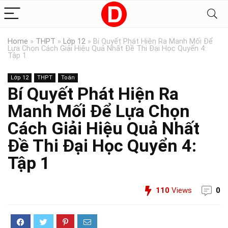
Home
»
THPT
»
Lớp 12
»
Bí Quyết Phát Hiện Ra Manh Mối Để
Lựa Chọn Cách Giải Hiệu Quả Nhất Đề Thi Đại Học Quyển 4:
Tập 1
Lớp 12
THPT
Toán
Bí Quyết Phát Hiện Ra
Manh Mối Để Lựa Chọn
Cách Giải Hiệu Quả Nhất
Đề Thi Đại Học Quyển 4:
Tập 1
110
Views
0