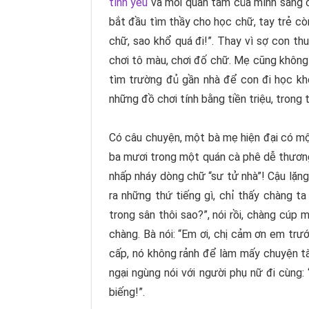
tình yêu
và mối quan tâm của mình sang co
bắt đầu tìm thầy cho học chữ, tay trẻ còn
chữ, sao khổ quá đi!”. Thay vì sợ con th
chơi tô màu, chơi đố chữ. Mẹ cũng không 
tìm trường đủ gần nhà để con đi học kh
những đồ chơi tính bằng tiền triệu, trong 
Có câu chuyện, một bà mẹ hiện đại có một
ba mươi trong một quán cà phê dễ thương 
nhấp nháy dòng chữ “sư tử nhà”! Cậu lặng
ra những thứ tiếng gì, chỉ thấy chàng t
trong sân thôi sao?”, nói rồi, chàng cúp
chàng. Bà nói: “Em ơi, chị cảm ơn em trư
cấp, nó không rảnh để làm mấy chuyện tào
ngại ngùng nói với người phụ nữ đi cùng:
biếng!”.