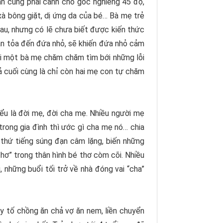
nh cũng phải canh cho góc nghiêng 45 độ,
xà bông giặt, dị ứng da của bé… Bà mẹ trẻ
au, nhưng có lẽ chưa biết được kiến thức
lan tỏa đến đứa nhỏ, sẽ khiến đứa nhỏ cảm
với một bà mẹ chăm chăm tìm bới những lỗi
uả cuối cùng là chỉ còn hai mẹ con tự chăm
iểu là đời mẹ, đời cha mẹ. Nhiều người mẹ
ong gia đình thì ước gì cha mẹ nó… chia
 thứ tiếng súng đạn câm lặng, biến những
hơ” trong thân hình bé thơ còm cõi. Nhiều
, những buổi tối trở về nhà đóng vai “cha”
ày tố chồng ăn chả vợ ăn nem, liền chuyển