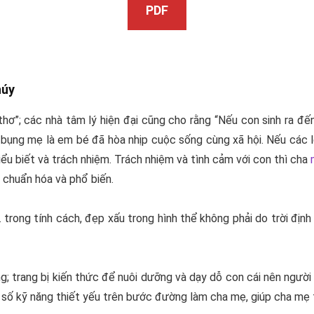
PDF
húy
hơ”; các nhà tâm lý hiện đại cũng cho rằng “Nếu con sinh ra đ
ỏi bụng mẹ là em bé đã hòa nhịp cuộc sống cùng xã hội. Nếu các l
ểu biết và trách nhiệm. Trách nhiệm và tình cảm với con thì cha
 chuẩn hóa và phổ biến.
… trong tính cách, đẹp xấu trong hình thể không phải do trời đị
; trang bị kiến thức để nuôi dưỡng và dạy dỗ con cái nên người 
 số kỹ năng thiết yếu trên bước đường làm cha mẹ, giúp cha mẹ t