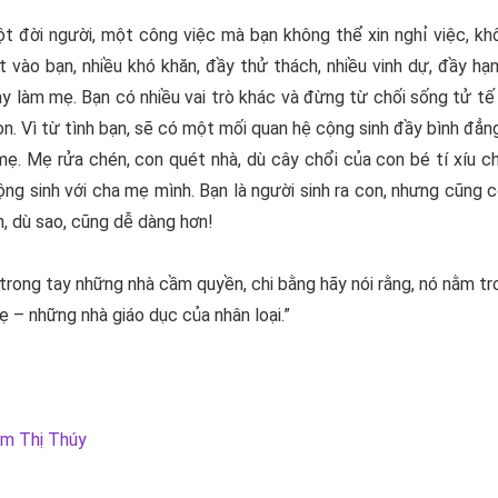
t đời người, một công việc mà bạn không thể xin nghỉ việc, kh
t vào bạn, nhiều khó khăn, đầy thử thách, nhiều vinh dự, đầy h
hay làm mẹ. Bạn có nhiều vai trò khác và đừng từ chối sống tử tế
on. Vì từ tình bạn, sẽ có một mối quan hệ cộng sinh đầy bình đ
ẹ. Mẹ rửa chén, con quét nhà, dù cây chổi của con bé tí xíu c
ng sinh với cha mẹ mình. Bạn là người sinh ra con, nhưng cũng
n, dù sao, cũng dễ dàng hơn!
rong tay những nhà cầm quyền, chi bằng hãy nói rằng, nó nằm tr
ẹ – những nhà giáo dục của nhân loại.”
m Thị Thúy