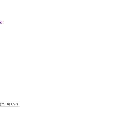
ổi
ạm Thị Thúy