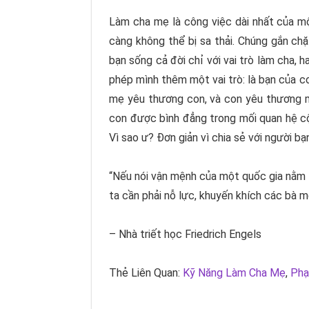
Làm cha mẹ là công việc dài nhất của mộ
càng không thể bị sa thải. Chúng gắn chặ
bạn sống cả đời chỉ với vai trò làm cha, 
phép mình thêm một vai trò: là bạn của c
mẹ yêu thương con, và con yêu thương m
con được bình đẳng trong mối quan hệ cộ
Vì sao ư? Đơn giản vì chia sẻ với người bạ
“Nếu nói vận mệnh của một quốc gia nằm t
ta cần phải nỗ lực, khuyến khích các bà m
– Nhà triết học Friedrich Engels
Thẻ Liên Quan:
Kỹ Năng Làm Cha Mẹ
,
Phạ