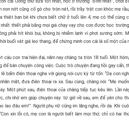
n cái. Uống thứ sữa tốt nhất, học ở trường “đỉnh nhất”, chơi đồ 
 non nớt cũng cố gò cho tròn nét, rồi trầy trật con khóc mẹ rầu,
ua thiệt bạn bè khi chưa biết chữ ở tuổi lên 4, mẹ có thể cùng 
nhất thiết phải bằng mọi giá chạy vạy cho con được học trường t
ông phải hít khói bụi, không bị nhiễm lạnh vì phơi sương sớm.
thời buổi vật giá leo thang, để chứng minh con cái là số một của 
 cậu con trai hiện đại, năm nay chàng ta tròn 18 tuổi. Một hôm
để bàn chuyện công việc. Cuộc trò chuyện đang hồi gay cấn, thì
 lẽ bấm điện thoại nghe với giọng nói cực kỳ từ tốn: “Dạ con ngh
a nhăn mặt, đưa điện thoại ra xa. Sau cùng, chàng nói: “Mẹ muố
 máy. Một phút sau, điện thoại của chàng tiếp tục kêu lên. Lần n
ớc, chị nhờ em giúp chuyện này: từ giờ về sau, em để yên cho th
 lao đâu em!”. Người phụ nữ cũng im lặng nghe, rồi dạ. Khi cuộ
 “Con xin lỗi cô, mẹ con là người biết làm mọi thứ, chỉ có hai t