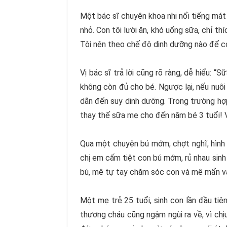
Một bác sĩ chuyên khoa nhi nổi tiếng mát t
nhỏ. Con tôi lười ăn, khó uống sữa, chỉ t
Tôi nên theo chế độ dinh dưỡng nào để c
Vị bác sĩ trả lời cũng rõ ràng, dễ hiểu: 
không còn đủ cho bé. Ngược lại, nếu nuôi
dẫn đến suy dinh dưỡng. Trong trường hợp
thay thế sữa mẹ cho đến năm bé 3 tuổi! V
Qua một chuyện bú mớm, chợt nghĩ, hình 
chị em cấm tiệt con bú mớm, rủ nhau sinh
bú, mê tự tay chăm sóc con và mê mẩn va
Một mẹ trẻ 25 tuổi, sinh con lần đầu tiê
thương cháu cũng ngậm ngùi ra về, vì ch