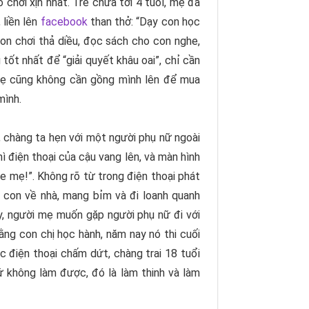
chơi xịn nhất. Trẻ chưa tới 4 tuổi, mẹ đã
 liền lên
facebook
than thở: “Dạy con học
con chơi thả diều, đọc sách cho con nghe,
ốt nhất để “giải quyết khâu oai”, chỉ cần
 Mẹ cũng không cần gồng mình lên để mua
mình.
, chàng ta hẹn với một người phụ nữ ngoài
 điện thoại của cậu vang lên, và màn hình
e mẹ!”. Không rõ từ trong điện thoại phát
n con về nhà, mang bỉm và đi loanh quanh
ày, người mẹ muốn gặp người phụ nữ đi với
ằng con chị học hành, năm nay nó thi cuối
c điện thoại chấm dứt, chàng trai 18 tuổi
hứ không làm được, đó là làm thinh và làm