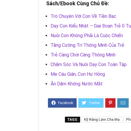
Sách/Ebook Cùng Chủ Đề:
Trò Chuyện Với Con Về Tiền Bạc
Dạy Con Kiểu Nhật – Giai Đoạn Trẻ 0 Tu
Nuôi Con Không Phải Là Cuộc Chiến
Tăng Cường Trí Thông Minh Của Trẻ
Trẻ Càng Chơi Càng Thông Minh
Chăm Sóc Và Nuôi Dạy Con Toàn Tập
Mẹ Cáu Giận, Con Hư Hỏng
Ăn Dặm Không Nước Mắt
TAGS:
Kỹ Năng Làm Cha Mẹ
Ph