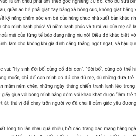
 Nào là ẵm cháu phải ẵm theo góc nghiêng 30 độ, cho bú sữa bì
au, quần áo bé phải giặt tay bằng xà bông cục, không giặt bằng 
về kỹ năng chăm sóc em bé của hàng chục nhà xuất bản khác nh
 cho mình hạnh phúc! Vì niềm hạnh phúc và tươi vui của mẹ sẽ 
 thoải mái của từng tế bào đang nâng niu nó! Điều đó khác biệt 
ình, làm cho không khí gia đình căng thẳng, ngột ngạt, và hậu q
vui: “Hy sinh đời bố, củng cố đời con”. “Đời bố”, cũng có thể h
g muốn, chỉ để con mình có đủ cha đủ mẹ, dù những đứa trẻ tr
 dằn mâm ném chén, những ngày tháng chiến tranh lạnh lẽo trong
 giãy giụa với bóng mình hằng đêm với khao khát được “làm trẻ t
t át thú vị để chạy trốn người vợ đã chai lì cảm giác yêu đương
t lòng tin lẫn nhau quá nhiều, bởi các trang báo mạng hàng ng