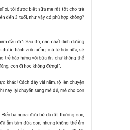
sĩ ơi, tôi được biết sữa mẹ rất tốt cho trẻ
 lên đến 3 tuổi, như vậy có phù hợp không?
t năm đầu đời. Sau đó, các chất dinh dưỡng
n được hành vi ăn uống, mà tệ hơn nữa, sẽ
ho trẻ hào hứng với bữa ăn, chứ không thể
đặng, con đi học không đừng!”.
ực khác! Cách đây vài năm, rộ lên chuyện
thì nay lại chuyển sang mê đẻ, mê cho con
c! Đến bà ngoại đứa bé dù rất thương con,
ày đã ẵm tám đứa con, nhưng không thể ẵm