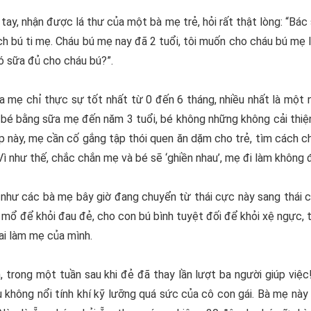
ay, nhận được lá thư của một bà mẹ trẻ, hỏi rất thật lòng: “Bác 
hích bú ti mẹ. Cháu bú mẹ nay đã 2 tuổi, tôi muốn cho cháu bú mẹ
ó sữa đủ cho cháu bú?”.
“Sữa mẹ chỉ thực sự tốt nhất từ 0 đến 6 tháng, nhiều nhất là mộ
 bé bằng sữa mẹ đến năm 3 tuổi, bé không những không cải thiệ
 này, mẹ cần cố gắng tập thói quen ăn dặm cho trẻ, tìm cách c
ì như thế, chắc chắn mẹ và bé sẽ ‘ghiền nhau’, mẹ đi làm không 
như các bà mẹ bây giờ đang chuyển từ thái cực này sang thái c
 mổ để khỏi đau đẻ, cho con bú bình tuyệt đối để khỏi xệ ngực, 
i làm mẹ của mình.
n, trong một tuần sau khi đẻ đã thay lần lượt ba người giúp việ
ịu không nổi tính khí kỹ lưỡng quá sức của cô con gái. Bà mẹ n