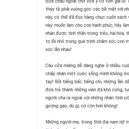
đứa cháu ngoại cho vừa ý cô con gái út.
thay tã phải vuông góc các bề mặt với nh
này, có thể đã đọc hàng chục cuốn sách 
này: muốn làm cho con hạnh phúc, hãy làm
nhận được tinh thần trong trẻo, hài hòa,
to lỗi nhỏ trong quá trình chăm sóc con m
sóc lẫn nhau!
Câu cửa miệng dễ dàng nghe ở nhiều cuộc 
chấp nhận một cuộc sống mình không mon
tay! Bởi tiếng bấc tiếng chì, những lần
đứa trẻ thành những viên đá khô cứng, tự
người cha ra ngoài với những nhân tình ướ
gượng gạo, dù gì, có còn hơn không!
Những người mẹ, trong thời đại nam nữ mấ