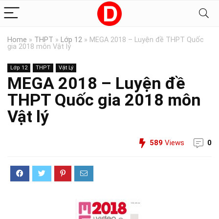
Home
»
THPT
»
Lớp 12
»
MEGA 2018 – Luyện đề THPT Quốc
gia 2018 môn Vật lý
Lớp 12
THPT
Vật Lý
MEGA 2018 – Luyện đề
THPT Quốc gia 2018 môn
Vật lý
589
Views
0