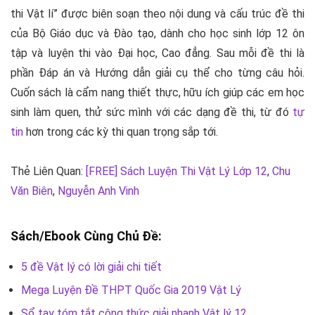
thi Vật lí” được biên soạn theo nội dung và cấu trúc đề thi
của Bộ Giáo dục và Đào tạo, dành cho học sinh lớp 12 ôn
tập và luyện thi vào Đại học, Cao đẳng. Sau mỗi đề thi là
phần Đáp án và Hướng dẫn giải cụ thể cho từng câu hỏi.
Cuốn sách là cẩm nang thiết thực, hữu ích giúp các em học
sinh làm quen, thử sức mình với các dạng đề thi, từ đó
tự
tin
hơn trong các kỳ thi quan trọng sắp tới.
Thẻ Liên Quan:
[FREE] Sách Luyện Thi Vật Lý Lớp 12
,
Chu
Văn Biên
,
Nguyễn Anh Vinh
Sách/Ebook Cùng Chủ Đề:
5 đề Vật lý có lời giải chi tiết
Mega Luyện Đề THPT Quốc Gia 2019 Vật Lý
Sổ tay tóm tắt công thức giải nhanh Vật lý 12