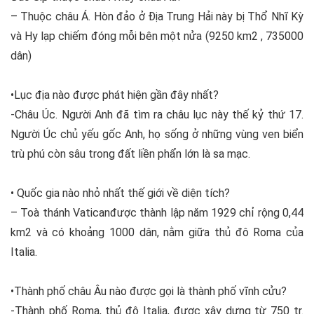
– Thuộc châu Á. Hòn đảo ở Địa Trung Hải này bị Thổ Nhĩ Kỳ
và Hy lạp chiếm đóng mỗi bên một nửa (9250 km2 , 735000
dân)
•Lục địa nào được phát hiện gần đây nhất?
-Châu Úc. Người Anh đã tìm ra châu lục này thế kỷ thứ 17.
Người Úc chủ yếu gốc Anh, họ sống ở những vùng ven biển
trù phú còn sâu trong đất liền phẩn lớn là sa mạc.
• Quốc gia nào nhỏ nhất thế giới về diện tích?
– Toà thánh Vaticanđược thành lập năm 1929 chỉ rộng 0,44
km2 và có khoảng 1000 dân, nằm giữa thủ đô Roma của
Italia.
•Thành phố châu Âu nào được gọi là thành phố vĩnh cửu?
-Thành phố Roma, thủ đô Italia, được xây dựng từ 750 tr.