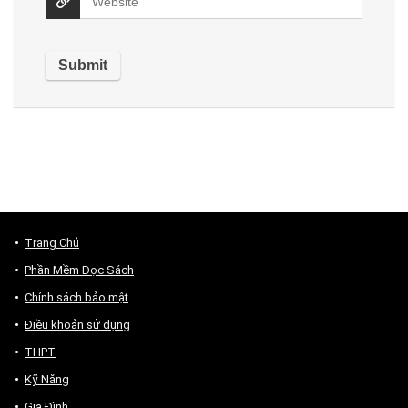
Trang Chủ
Phần Mềm Đọc Sách
Chính sách bảo mật
Điều khoản sử dụng
THPT
Kỹ Năng
Gia Đình