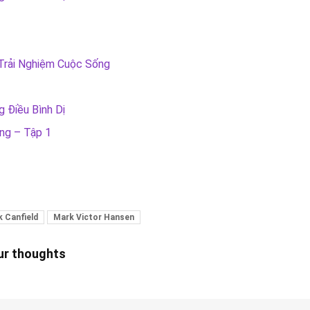
Trải Nghiệm Cuộc Sống
 Điều Bình Dị
ng – Tập 1
k Canfield
Mark Victor Hansen
our thoughts