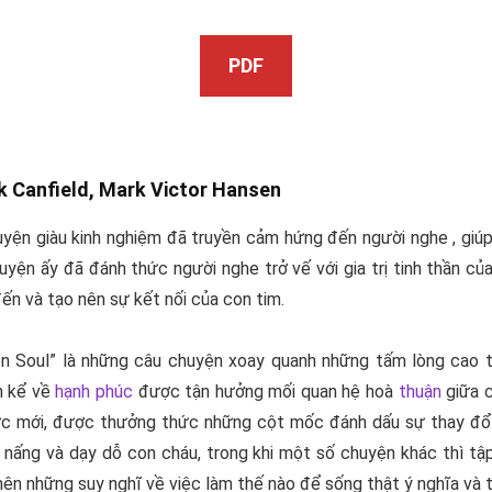
PDF
 Canfield,
Mark Victor Hansen
chuyện giàu kinh nghiệm đã truyền cảm hứng đến người nghe , g
yện ấy đã đánh thức người nghe trở vế với gia trị tinh thần củ
ến và tạo nên sự kết nối của con tim.
n Soul
” là những câu chuyện xoay quanh những tấm lòng cao 
n kể về
hạnh phúc
được tận hưởng mối quan hệ hoà
thuận
giữa c
lực mới, được thưởng thức những cột mốc đánh dấu sự thay đổi v
 nấng và dạy dỗ con cháu, trong khi một số chuyện khác thì tậ
nên những suy nghĩ về việc làm thế nào để sống thật ý nghĩa và 