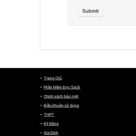
Trang Chủ
Phần Mềm Đọc Sách
Chính sách bảo mật
Điều khoản sử dụng
THPT
Kỹ Năng
Gia Đình