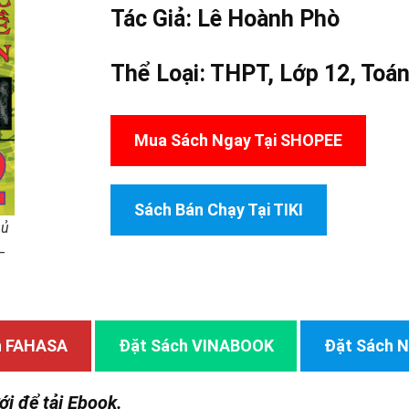
Tác Giả:
Lê Hoành Phò
Thể Loại:
THPT
,
Lớp 12
,
Toá
Mua Sách Ngay Tại SHOPEE
Sách Bán Chạy Tại TIKI
hủ
–
h FAHASA
Đặt Sách VINABOOK
Đặt Sách
ới để tải Ebook.