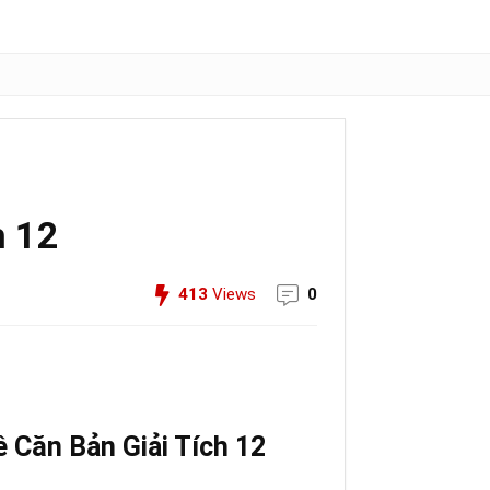
h 12
413
Views
0
 Căn Bản Giải Tích 12