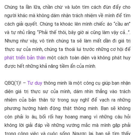
Chúng ta lần lữa, chần chừ và luôn tìm cách đùn đẩy cho
người khác mà không dám nhận trách nhiệm về mình để tìm
cách giải quyết. Chúng ta khoác lên mình chiếc áo “cầu an”
và tự nhủ rằng “Phải thế thôi, bây giờ ai cũng làm vậy cả…”.
Nhưng như vậy, vô tình chúng ta sẽ làm mất dần đi giá trị
thực sự của mình, chúng ta thoái lui trước những cơ hội để
phát triển bản thân
một cách toàn diện và không phát huy
được hết những khả năng tiềm ẩn của mình.
QBQ(1)! –
Tư duy
thông minh là một công cụ giúp bạn nhận
diện giá trị thực sự của mình, dám nhìn thẳng vào trách
nhiệm của bản thân từ trong suy nghĩ để vạch ra những
phương hướng hành động thật thông minh. Bạn sẽ không
còn phải lo âu, bối rối hay hoang mang vì những câu hỏi
không lời giải đáp về những vướng mắc mà mình gặp phải
trong công việc và cuộc sống. Ngược lại, bạn sẽ tìm thấy