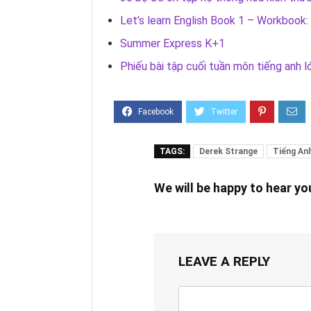
Let’s learn English Book 1 – Workbook: 
Summer Express K+1
Phiếu bài tập cuối tuần môn tiếng anh l
TAGS:
Derek Strange
Tiếng An
We will be happy to hear y
LEAVE A REPLY