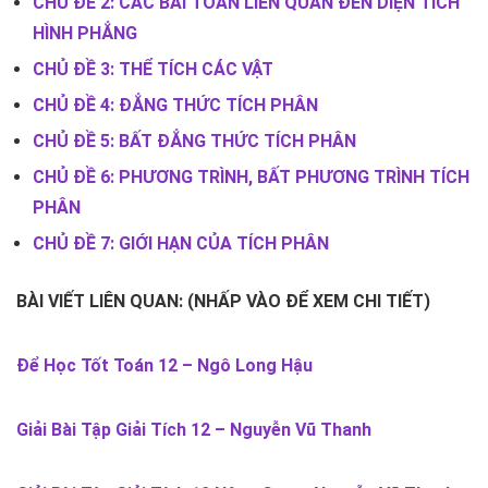
CHỦ ĐỀ 2: CÁC BÀI TOÁN LIÊN QUAN ĐẾN DIỆN TÍCH
HÌNH PHẲNG
CHỦ ĐỀ 3: THỂ TÍCH CÁC VẬT
CHỦ ĐỀ 4: ĐẲNG THỨC TÍCH PHÂN
CHỦ ĐỀ 5: BẤT ĐẲNG THỨC TÍCH PHÂN
CHỦ ĐỀ 6: PHƯƠNG TRÌNH, BẤT PHƯƠNG TRÌNH TÍCH
PHÂN
CHỦ ĐỀ 7: GIỚI HẠN CỦA TÍCH PHÂN
BÀI VIẾT LIÊN QUAN: (NHẤP VÀO ĐỂ XEM CHI TIẾT)
Để Học Tốt Toán 12 – Ngô Long Hậu
Giải Bài Tập Giải Tích 12 – Nguyễn Vũ Thanh