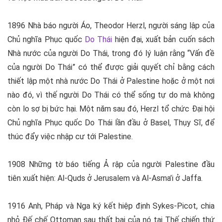
1896 Nhà báo người Áo, Theodor Herzl, người sáng lập của
Chủ nghĩa Phục quốc
Do Thái
hiện đại, xuất bản cuốn sách
Nhà nước của người Do Thái, trong đó lý luận rằng “Vấn đề
của người Do Thái” có thể được giải quyết chỉ bằng cách
thiết lập một nhà nước Do Thái ở Palestine hoặc ở một nơi
nào đó, vì thế người Do Thái có thể sống tự do mà không
còn lo sợ bị bức hại. Một năm sau đó, Herzl tổ chức Đại hội
Chủ nghĩa Phục quốc Do Thái lần đầu ở Basel, Thụy Sĩ, để
thúc đẩy việc nhập cư tới Palestine.
1908 Những tờ báo tiếng Ả rập của người Palestine đầu
tiên xuất hiện: Al-Quds ở Jerusalem và Al-Asma’i ở Jaffa.
1916 Anh, Pháp và Nga ký kết hiệp định Sykes-Picot, chia
nhỏ Đế chế Ottoman sau thất bại của nó tại Thế chiến thứ