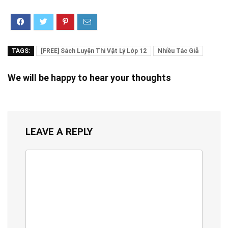
TAGS:
[FREE] Sách Luyện Thi Vật Lý Lớp 12
Nhiều Tác Giả
We will be happy to hear your thoughts
LEAVE A REPLY