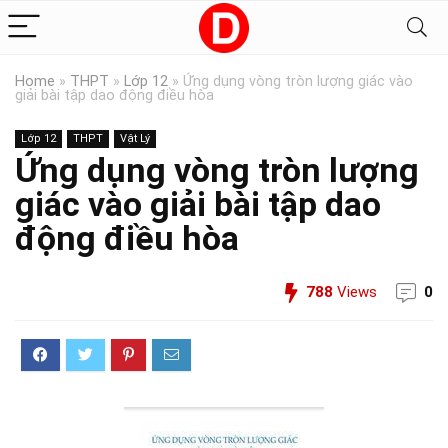
Home
»
THPT
»
Lớp 12
»
Ứng dụng vòng tròn lượng giác vào
giải bài tập dao động điều hòa
Lớp 12
THPT
Vật Lý
Ứng dụng vòng tròn lượng
giác vào giải bài tập dao
động điều hòa
788
Views
0