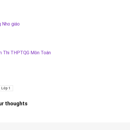
g Nho giáo
ện Thi THPTQG Môn Toán
t Lớp 1
our thoughts