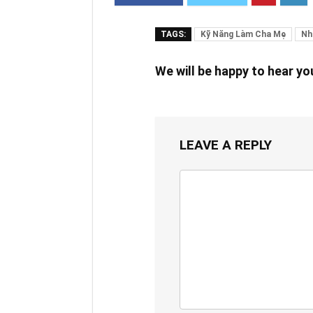
TAGS:
Kỹ Năng Làm Cha Mẹ
Nh
We will be happy to hear y
LEAVE A REPLY