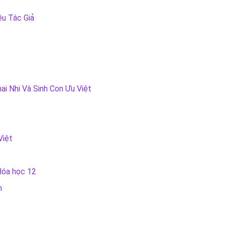
ều Tác Giả
ai Nhi Và Sinh Con Ưu Việt
Việt
Hóa học 12
n