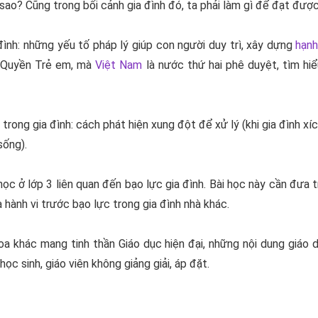
 sao? Cũng trong bối cảnh gia đình đó, ta phải làm gì để đạt đư
đình: những yếu tố pháp lý giúp con người duy trì, xây dựng
hạnh
ề Quyền Trẻ em, mà
Việt Nam
là nước thứ hai phê duyệt, tìm hiể
trong gia đình: cách phát hiện xung đột để xử lý (khi gia đình xíc
sống).
c ở lớp 3 liên quan đến bạo lực gia đình. Bài học này cần đưa tr
à hành vi trước bạo lực trong gia đình nhà khác.
oa khác mang tinh thần Giáo dục hiện đại, những nội dung giáo 
c sinh, giáo viên không giảng giải, áp đặt.