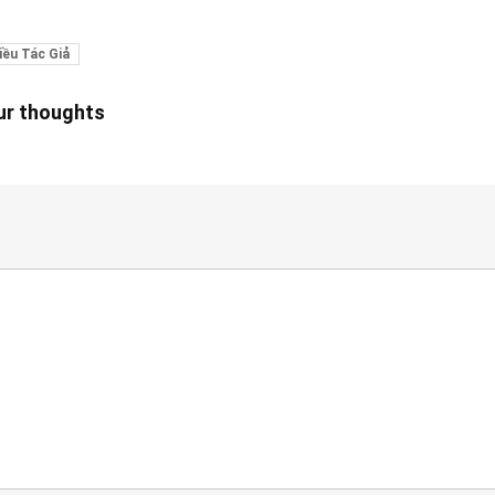
iều Tác Giả
our thoughts