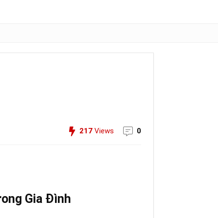
217
Views
0
rong Gia Đình