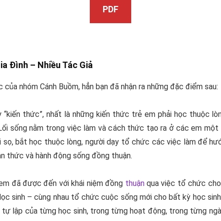
PDF
ia Đình –
Nhiều Tác Giả
ọc của nhóm Cánh Buồm, hẳn bạn đã nhận ra những đặc điểm sau:
y “kiến thức”, nhất là những kiến thức trẻ em phải học thuộc 
i sống nằm trong việc làm và cách thức tạo ra ở các em một n
i sọ, bắt học thuộc lòng, người dạy tổ chức các việc làm để hư
ận thức và hành động sống đồng thuận.
c em đã được đến với khái niệm đồng
thuận
qua việc tổ chức cho
Học sinh – cùng nhau tổ chức cuộc sống mới cho bất kỳ học sinh 
tự lập của từng học sinh, trong từng hoạt động, trong từng ngà