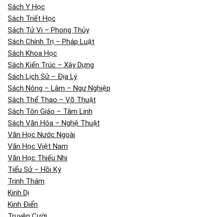
Sách Y Học
Sách Triết Học
Sách Tử Vi – Phong Thủy
Sách Chính Trị – Pháp Luật
Sách Khoa Học
Sách Kiến Trúc – Xây Dựng
Sách Lịch Sử – Địa Lý
Sách Nông – Lâm – Ngư Nghiệp
Sách Thể Thao – Võ Thuật
Sách Tôn Giáo – Tâm Linh
Sách Văn Hóa – Nghệ Thuật
Văn Học Nước Ngoài
Văn Học Việt Nam
Văn Học Thiếu Nhi
Tiểu Sử – Hồi Ký
Trinh Thám
Kinh Dị
Kinh Điển
Truyện Cười