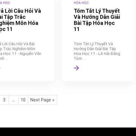
A HỌC
HÓA HỌC
rả Lời Câu Hỏi Và
Tóm Tắt Lý Thuyết
ài Tập Trắc
Và Hướng Dẫn Giải
ghiệm Môn Hóa
Bài Tập Hóa Học
ọc 11
11
ả Lời Câu Hỏi Và Bài
Tóm Tắt Lý Thuyết Và
p Trắc Nghiệm Môn
Hướng Dẫn Giải Bài Tập
a Học 11 - Nguyễn Văn
Hóa Học 11 - Lê Hải Đăng
h ...
Tóm ...
3
…
10
Next Page »