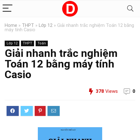
Home
»
THPT
»
Lớp 12
»
Giải nhanh trắc nghiệm Toán 12 bằng
máy tính Casio
Lớp 12
THPT
Toán
Giải nhanh trắc nghiệm
Toán 12 bằng máy tính
Casio
378
Views
0