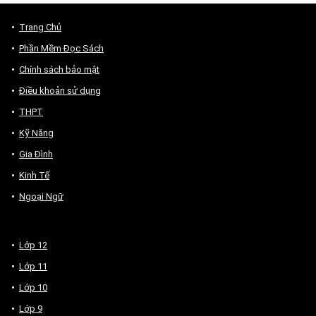
Trang Chủ
Phần Mềm Đọc Sách
Chính sách bảo mật
Điều khoản sử dụng
THPT
Kỹ Năng
Gia Đình
Kinh Tế
Ngoại Ngữ
Lớp 12
Lớp 11
Lớp 10
Lớp 9