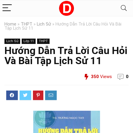
Home
»
THPT
»
Lịch Sử
»
Hướng Dẫn Trả Lời Câu Hỏi Và Bài
Tập Lịch Sử 11
Lịch Sử
Lớp 11
THPT
Hướng Dẫn Trả Lời Câu Hỏi
Và Bài Tập Lịch Sử 11
350
Views
0