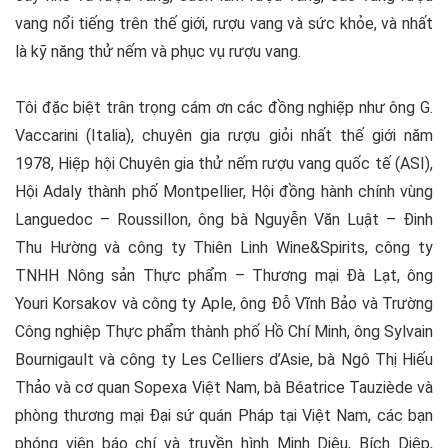
vang nổi tiếng trên thế giới, rượu vang và sức khỏe, và nhất
là kỹ năng thử nếm và phục vụ rượu vang.
Tôi đặc biệt trân trọng cám ơn các đồng nghiệp như ông G.
Vaccarini (Italia), chuyên gia rượu giỏi nhất thế giới năm
1978, Hiệp hội Chuyên gia thử nếm rượu vang quốc tế (ASI),
Hội Adaly thành phố Montpellier, Hội đồng hành chính vùng
Languedoc – Roussillon, ông bà Nguyễn Văn Luật – Đinh
Thu Hường và công ty Thiên Linh Wine&Spirits, công ty
TNHH Nông sản Thực phẩm – Thương mại Đà Lạt, ông
Youri Korsakov và công ty Aple, ông Đỗ Vĩnh Bảo và Trường
Công nghiệp Thực phẩm thành phố Hồ Chí Minh, ông Sylvain
Bournigault và công ty Les Celliers d’Asie, bà Ngô Thị Hiếu
Thảo và cơ quan Sopexa Việt Nam, bà Béatrice Tauziède và
phòng thương mại Đại sứ quán Pháp tại Việt Nam, các bạn
phóng viên báo chí và truyền hình Minh Diệu, Bích Diệp,