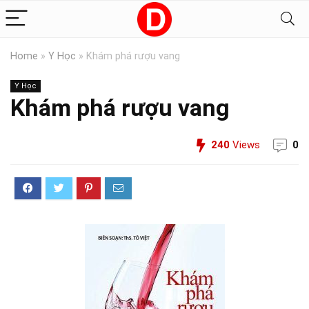
Home
»
Y Học
»
Khám phá rượu vang
Y Học
Khám phá rượu vang
240
Views
0