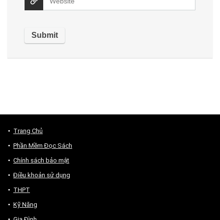
Trang Chủ
Phần Mềm Đọc Sách
Chính sách bảo mật
Điều khoản sử dụng
THPT
Kỹ Năng
Gia Đình