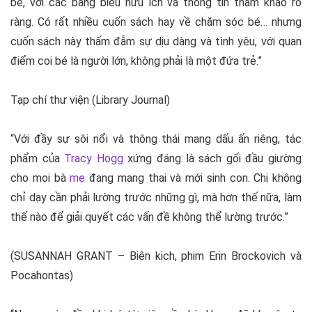
bé, với các bảng biểu hữu ích và thông tin tham khảo rõ
ràng. Có rất nhiều cuốn sách hay về chăm sóc bé… nhưng
cuốn sách này thấm đẫm sự dịu dàng và tình yêu, với quan
điểm coi bé là người lớn, không phải là một đứa trẻ.”
Tạp chí thư viện (Library Journal)
“Với đầy sự sôi nổi và thông thái mang dấu ấn riêng, tác
phẩm của
Tracy Hogg
xứng đáng là sách gối đầu giường
cho mọi bà
mẹ
đang mang thai và mới sinh con. Chị không
chỉ dạy cần phải lường trước những gì, mà hơn thế nữa, làm
thế nào để giải quyết các vấn đề không thể lường trước.”
(SUSANNAH GRANT – Biên kịch, phim Erin Brockovich và
Pocahontas)