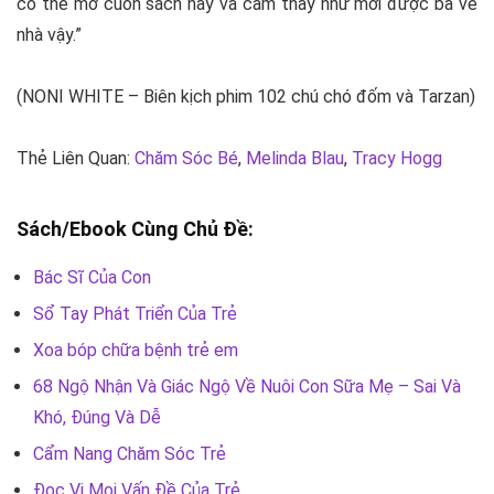
có thể mở cuốn sách này và cảm thấy như mời được bà về
nhà vậy.”
(NONI WHITE – Biên kịch phim 102 chú chó đốm và Tarzan)
Thẻ Liên Quan:
Chăm Sóc Bé
,
Melinda Blau
,
Tracy Hogg
Sách/Ebook Cùng Chủ Đề:
Bác Sĩ Của Con
Sổ Tay Phát Triển Của Trẻ
Xoa bóp chữa bệnh trẻ em
68 Ngộ Nhận Và Giác Ngộ Về Nuôi Con Sữa Mẹ – Sai Và
Khó, Đúng Và Dễ
Cẩm Nang Chăm Sóc Trẻ
Đọc Vị Mọi Vấn Đề Của Trẻ