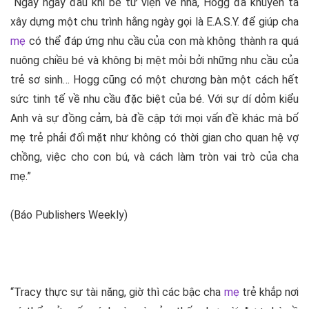
“Ngay ngày đầu khi bé từ viện về nhà, Hogg đã khuyên ta
xây dựng một chu trình hằng ngày gọi là E.A.S.Y. để giúp cha
mẹ
có thể đáp ứng nhu cầu của con mà không thành ra quá
nuông chiều bé và không bị mệt mỏi bởi những nhu cầu của
trẻ sơ sinh… Hogg cũng có một chương bàn một cách hết
sức tinh tế về nhu cầu đặc biệt của bé. Với sự dí dỏm kiểu
Anh và sự đồng cảm, bà đề cập tới mọi vấn đề khác mà bố
mẹ trẻ phải đối mặt như không có thời gian cho quan hệ vợ
chồng, việc cho con bú, và cách làm tròn vai trò của cha
mẹ.”
(Báo Publishers Weekly)
“Tracy thực sự tài năng, giờ thì các bậc cha
mẹ
trẻ khắp nơi