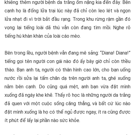
khiêng thêm người bệnh da trắng ốm nặng kia đến đây. Bên
cạnh họ là đống lửa trại lúc này đã chỉ còn leo lét và ngọn
lửa nhạt đi vì trời bắt đầu rạng. Trong khu rừng rậm gần đó
vọng lại tiếng loài dã thú vẫn còn đang tìm mồi. Nghe rõ
tiếng hú khàn khàn của loài cáo mèo.
Bên trong lều, người bệnh vẫn đang mê sảng: “Diana! Diana!”
tiếng gọi tên người con gái nào đó ấy bây giờ chỉ còn thều
thào. Bạn anh ta, người có thân hình cao lớn, cho bạn uống
nước rồi sửa lại tấm chăn dạ trên người anh ta, ghé xuống
nằm bên cạnh. Do cũng quá mệt, anh bạn vừa đặt mình
xuống đã ngáy khe khẽ. Thấy rõ học là những người da trắng
đã quen với một cuộc sống căng thẳng, và bất cứ lúc nào
đặt mình xuống là họ có thể ngủ được ngay, ít ra cũng được
ít phút để lấy lại phần nào sức khỏe.