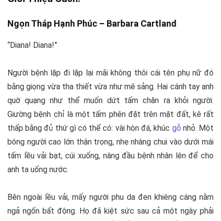
Ngọn Tháp Hạnh Phúc –
Barbara Cartland
“Diana! Diana!”
Người bệnh lặp đi lặp lại mãi không thôi cái tên phụ nữ đó
bằng giọng vừa tha thiết vừa như mê sảng. Hai cánh tay anh
quờ quạng như thể muốn dứt tấm chăn ra khỏi người.
Giường bệnh chỉ là một tấm phên đặt trên mặt đất, kê rất
thấp bằng đủ thứ gì có thể có: vài hòn đá, khúc
gỗ
nhỏ. Một
bóng người cao lớn thận trọng, nhẹ nhàng chui vào dưới mái
tấm lều vải bạt, cúi xuống, nâng đầu bệnh nhân lên để cho
anh ta uống nước.
Bên ngoài lều vải, mấy người phu da đen khiêng cáng nằm
ngả ngốn bất động. Họ đã kiệt sức sau cả một ngày phải