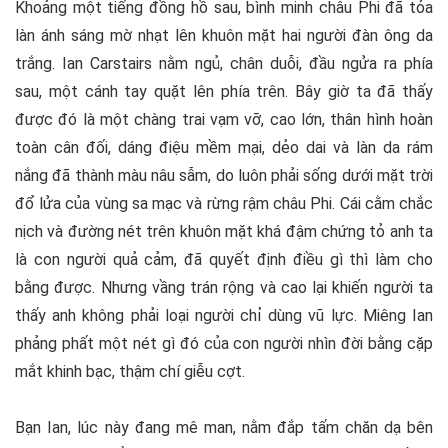
Khoảng một tiếng đồng hồ sau, bình minh châu Phi đã tỏa
làn ánh sáng mờ nhạt lên khuôn mặt hai người đàn ông da
trắng. Ian Carstairs nằm ngủ, chân duỗi, đầu ngửa ra phía
sau, một cánh tay quặt lên phía trên. Bây giờ ta đã thấy
được đó là một chàng trai vạm vỡ, cao lớn, thân hình hoàn
toàn cân đối, dáng điệu mềm mại, dẻo dai và làn da rám
nắng đã thành màu nâu sẫm, do luôn phải sống dưới mặt trời
đổ lửa của vùng sa mạc và rừng rậm châu Phi. Cái cằm chắc
nịch và đường nét trên khuôn mặt khá đậm chứng tỏ anh ta
là con người quả cảm, đã quyết định điều gì thì làm cho
bằng được. Nhưng vầng trán rộng và cao lại khiến người ta
thấy anh không phải loại người chỉ dùng vũ lực. Miêng Ian
phảng phất một nét gì đó của con người nhìn đời bằng cặp
mắt khinh bạc, thậm chí giễu cợt.
Bạn Ian, lúc này đang mê man, nằm đắp tấm chăn dạ bên