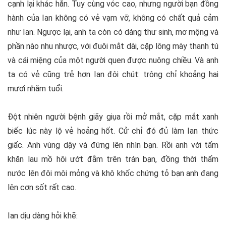
cạnh lại khác hẳn. Tuy cùng vóc cao, nhưng người bạn đồng
hành của Ian không có vẻ vạm vỡ, không có chất quả cảm
như Ian. Ngược lại, anh ta còn có dáng thư sinh, mơ mộng và
phần nào nhu nhược, với đuôi mắt dài, cặp lông mày thanh tú
và cái miệng của một người quen được nuông chiều. Và anh
ta có vẻ cũng trẻ hơn Ian đôi chút: trông chỉ khoảng hai
mươi nhăm tuổi.
Đột nhiên người bệnh giãy giụa rồi mở mắt, cặp mắt xanh
biếc lúc này lộ vẻ hoảng hốt. Cử chỉ đó đủ làm Ian thức
giấc. Anh vùng dậy và đứng lên nhìn bạn. Rồi anh với tấm
khăn lau mồ hôi ướt đẫm trên trán bạn, đồng thời thấm
nước lên đôi môi mỏng và khô khốc chứng tỏ bạn anh đang
lên cơn sốt rất cao.
Ian dịu dàng hỏi khẽ: