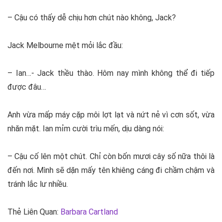
– Cậu có thấy dễ chịu hơn chút nào không, Jack?
Jack Melbourne mệt mỏi lắc đầu:
– Ian…- Jack thều thào. Hôm nay mình không thể đi tiếp
được đâu…
Anh vừa mấp máy cặp môi lợt lạt và nứt nẻ vì cơn sốt, vừa
nhăn mặt. Ian mỉm cười trìu mến, dịu dàng nói:
– Cậu cố lên một chút. Chỉ còn bốn mươi cây số nữa thôi là
đến nơi. Mình sẽ dặn mấy tên khiêng cáng đi chầm chậm và
tránh lắc lư nhiều.
Thẻ Liên Quan:
Barbara Cartland