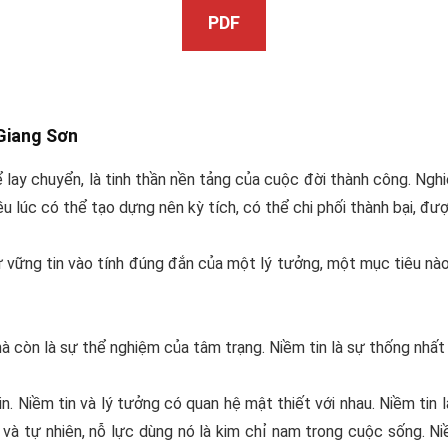
PDF
Giang Sơn
 lay chuyển, là tinh thần nền tảng của cuộc đời thành công. Ngh
ều lúc có thể tạo dựng nên kỳ tích, có thể chi phối thành bại, đư
ự vững tin vào tính đúng đắn của một lý tưởng, một mục tiêu nào đ
à còn là sự thể nghiệm của tâm trạng. Niềm tin là sự thống nhất c
in. Niềm tin và lý tưởng có quan hệ mật thiết với nhau. Niềm tin
ội và tự nhiên, nỗ lực dùng nó là kim chỉ nam trong cuộc sống. N