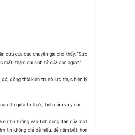
iên cứu của các chuyên gia cho thấy: “Sức
ợc mất, thậm chí sinh tử của con người”.
ó, đồng thời kiên trì, nỗ lực thực hiện lý
ao độ giữa tri thức, tình cảm và ý chí.
 là sự tin tưởng vào tính đúng đắn của một
iềm tin không chỉ dễ hiểu, dễ nắm bắt, hơn