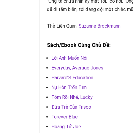
“Ông ta chưa nhìn kỹ mặt tôi,” cô nói. “Ô
đã đi tắm biển, tôi đang đội một chiếc mũ
Thẻ Liên Quan:
Suzanne Brockmann
Sách/Ebook Cùng Chủ Đề:
Lời Anh Muốn Nói
Everyday, Average Jones
Harvard’S Education
Nụ Hôn Trốn Tìm
Tóm Rồi Nhé, Lucky
Đứa Trẻ Của Frisco
Forever Blue
Hoàng Tử Joe