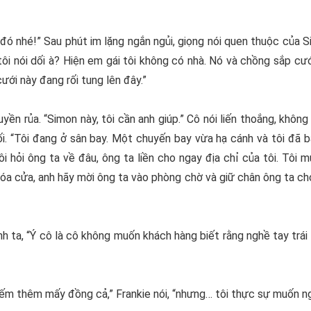
 đó nhé!” Sau phút im lặng ngắn ngủi, giọng nói quen thuộc của S
tôi nói dối à? Hiện em gái tôi không có nhà. Nó và chồng sắp cư
 cưới này đang rối tung lên đây.”
ền rủa. “Simon này, tôi cần anh giúp.” Cô nói liến thoắng, không
hối. “Tôi đang ở sân bay. Một chuyến bay vừa hạ cánh và tôi đã
tôi hỏi ông ta về đâu, ông ta liền cho ngay địa chỉ của tôi. Tôi
óa cửa, anh hãy mời ông ta vào phòng chờ và giữ chân ông ta cho
 ta, “Ý cô là cô không muốn khách hàng biết rằng nghề tay trái 
 kiếm thêm mấy đồng cả,” Frankie nói, “nhưng… tôi thực sự muốn ng