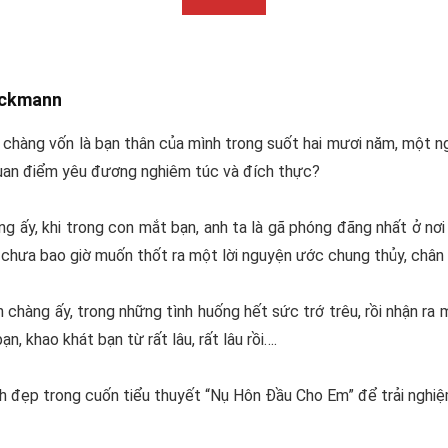
ockmann
 chàng vốn là bạn thân của mình trong suốt hai mươi năm, một ng
 quan điểm yêu đương nghiêm túc và đích thực?
ng ấy, khi trong con mắt bạn, anh ta là gã phóng đãng nhất ở nơi
ọ, chưa bao giờ muốn thốt ra một lời nguyện ước chung thủy, chân
 chàng ấy, trong những tình huống hết sức trớ trêu, rồi nhận ra 
n, khao khát bạn từ rất lâu, rất lâu rồi….
nh đẹp trong cuốn tiểu thuyết “Nụ Hôn Đầu Cho Em” để trải ngh