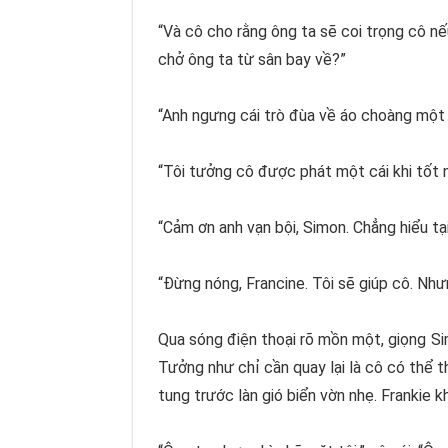
“Và cô cho rằng ông ta sẽ coi trọng cô n
chở ông ta từ sân bay về?”
“Anh ngưng cái trò đùa về áo choàng một l
“Tôi tưởng cô được phát một cái khi tốt
“Cảm ơn anh vạn bội, Simon. Chẳng hiểu tại
“Đừng nóng, Francine. Tôi sẽ giúp cô. Như
Qua sóng điện thoại rõ mồn một, giọng Si
Tưởng như chỉ cần quay lại là cô có thể th
tung trước làn gió biển vờn nhẹ. Frankie 