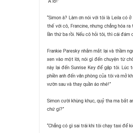
“A lô!”
“Simon à? Làm ơn nói với tôi là Leila có ở
thế với cô, Francine, nhưng chẳng hóa ra 
lần thứ ba rồi. Nếu cô hỏi tôi, thì cái đám
Frankie Paresky nhắm mắt lại và thầm nguy
xen vào một lời, nói gì đến chuyện từ c
này lại đến Sunrise Key để gặp tôi. Lúc 
phiền anh đến văn phòng của tôi và mở kh
vườn sau và thay quần áo nhé!”
Simon cười khùng khục, quỷ tha ma bắt anh
chứ gì?”
“Chẳng có gì sai trái khi tôi chạy taxi để