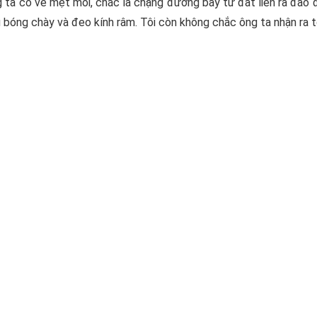
ng ta có vẻ mệt mỏi, chắc là chặng đường bay từ đất liền ra đảo đ
 bóng chày và đeo kính râm. Tôi còn không chắc ông ta nhận ra tô