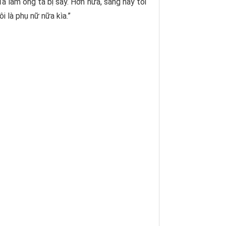
ã làm ông ta bị say. Hơn nữa, sáng nay tôi
i là phụ nữ nữa kìa.”