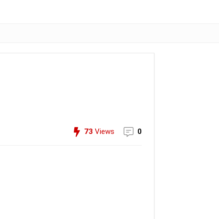
73
Views
0