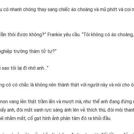
ếu cô nhanh chóng thay sang chiếc áo choàng và mũ phớt và coi n
ần thôi được không?” Frankie yêu cầu. “Tôi không có áo choàng, 
 nghiệp trường thám tử tư?”
 sao tôi lại đi nhờ anh…”
ng cô có chắc là không nên thành thật với người này và nói cho ôn
mon vang lên thật trầm ấm và mượt mà, như thể anh đang đứng n
ấy anh, đôi mắt xanh rực sáng ánh lên vẻ thích thú, đôi môi than
khẽ nhắm mắt, cố gạt hình ảnh phân tâm đó ra khỏi đầu.