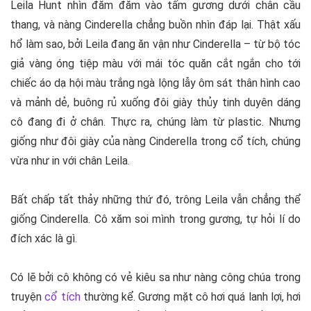
Leila Hunt nhìn đăm đăm vào tấm gương dưới chân cầu
thang, và nàng Cinderella chẳng buồn nhìn đáp lại. Thật xấu
hổ làm sao, bởi Leila đang ăn vận như Cinderella – từ bộ tóc
giả vàng óng tiệp màu với mái tóc quăn cắt ngắn cho tới
chiếc áo dạ hội màu trắng ngà lộng lẫy ôm sát thân hình cao
và mảnh dẻ, buông rủ xuống đôi giày thủy tinh duyên dáng
cô đang đi ở chân. Thực ra, chúng làm từ plastic. Nhưng
giống như đôi giày của nàng Cinderella trong cổ tích, chúng
vừa như in với chân Leila.
Bất chấp tất thảy những thứ đó, trông Leila vẫn chẳng thể
giống Cinderella. Cô xăm soi mình trong gương, tự hỏi lí do
đích xác là gì.
Có lẽ bởi cô không có vẻ kiêu sa như nàng công chúa trong
truyện
cổ tích
thường kể. Gương mặt cô hơi quá lanh lợi, hơi