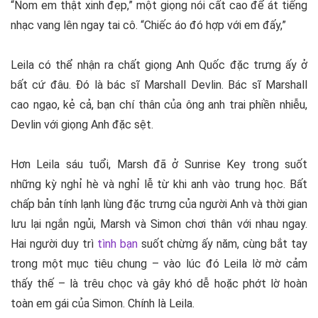
“Nom em thật xinh đẹp,” một giọng nói cất cao để át tiếng
nhạc vang lên ngay tai cô. “Chiếc áo đó hợp với em đấy,”
Leila có thể nhận ra chất giọng Anh Quốc đặc trưng ấy ở
bất cứ đâu. Đó là bác sĩ Marshall Devlin. Bác sĩ Marshall
cao ngạo, kẻ cả, bạn chí thân của ông anh trai phiền nhiễu,
Devlin với giọng Anh đặc sệt.
Hơn Leila sáu tuổi, Marsh đã ở Sunrise Key trong suốt
những kỳ nghỉ hè và nghỉ lễ từ khi anh vào trung học. Bất
chấp bản tính lạnh lùng đặc trưng của người Anh và thời gian
lưu lại ngắn ngủi, Marsh và Simon chơi thân với nhau ngay.
Hai người duy trì
tình bạn
suốt chừng ấy năm, cùng bắt tay
trong một mục tiêu chung – vào lúc đó Leila lờ mờ cảm
thấy thế – là trêu chọc và gây khó dễ hoặc phớt lờ hoàn
toàn em gái của Simon. Chính là Leila.