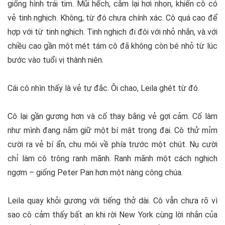
giống hình trái tim. Mũi hếch, cằm lại hơi nhọn, khiến cô có
vẻ tinh nghịch. Không, từ đó chưa chính xác. Cô quá cao để
hợp với từ tinh nghịch. Tinh nghịch đi đôi với nhỏ nhắn, và với
chiều cao gần một mét tám cô đã không còn bé nhỏ từ lúc
bước vào tuổi vị thành niên.
Cái cô nhìn thấy là vẻ tự đắc. Ôi chao, Leila ghét từ đó.
Cô lại gần gương hơn và cố thay bằng vẻ gợi cảm. Cố làm
như mình đang nắm giữ một bí mật trọng đại. Cô thử mỉm
cười ra vẻ bí ẩn, chu môi về phía trước một chút. Nụ cười
chỉ làm cô trông ranh mãnh. Ranh mãnh một cách nghịch
ngợm – giống Peter Pan hơn một nàng công chúa.
Leila quay khỏi gương với tiếng thở dài. Cô vẫn chưa rõ vì
sao cô cảm thấy bất an khi rời New York cùng lời nhắn của