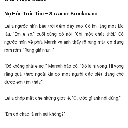
Nụ Hôn Trốn Tìm –
Suzanne Brockmann
Leila ngước nhìn bầu trời đêm đầy sao. Cô im lặng một lúc
lâu. “Em e sợ,” cuối cùng cô nói. “Chỉ một chút thôi.” Cô
ngước nhìn về phía Marsh và anh thấy rõ ràng mắt cô đang
rơm rớm. “Rằng giá như…”
“Đó không phải e sợ..” Marsah bảo cô. “Đó là hi vọng. Hi vọng
rằng quả thực ngoài kia có một người đặc biệt đang chờ
được em tìm thấy.”
Leila chớp mắt che những giọt lệ. “Ôi, ước gì anh nói đúng.”
“Em có chắc là anh sai không?”