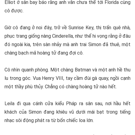
Elliot ở sân bay báo rằng anh vẫn chưa thể tới Florida cùng
cô được.
Giờ cô đang ở noi đây, trở về Sunrise Key, thị trấn quê nhà,
phục trang giống nàng Cinderella, như thể hi vọng rằng ở đâu
đó ngoài kia, trên sàn nhảy mà anh trai Simon đã thuê, một
chàng bạch mã hoàng tử đang đợi cô.
Cô nhìn quanh phòng. Một chàng Batman và một anh hề thu
lu trong góc. Vua Henry VIII, tay cầm đùi gà quay, ngồi cạnh
một thầy phù thủy. Chẳng có chàng hoàng tử nào hết.
Leila đi qua cánh cửa kiểu Pháp ra sân sau, nơi hầu hết
khách của Simon đang khiêu vũ dưới mái bạt trong tiếng
nhạc sôi động phát ra từ bốn chiếc loa lớn.