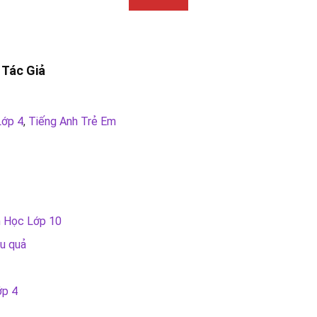
 Tác Giả
Lớp 4
,
Tiếng Anh Trẻ Em
h Học Lớp 10
ệu quả
ớp 4