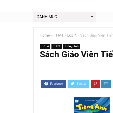
DANH MỤC
Home
»
THPT
»
Lớp 4
»
Sách Giáo Viên Tiế
Lớp 4
THPT
Tiếng Anh
Sách Giáo Viên Ti