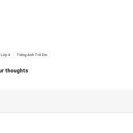
 Lớp 4
Tiếng Anh Trẻ Em
our thoughts