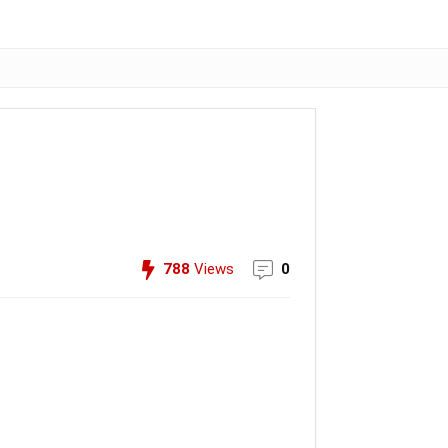
788
Views
0