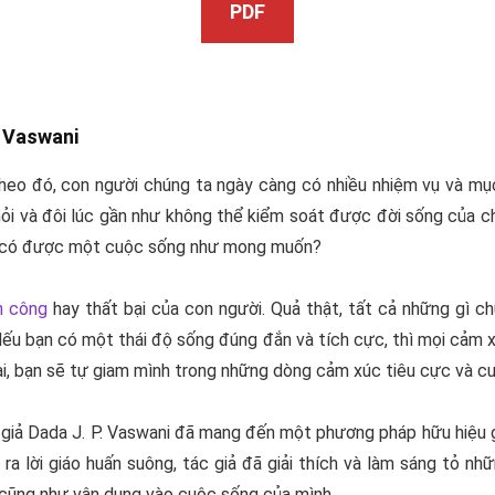
PDF
. Vaswani
theo đó, con người chúng ta ngày càng có nhiều nhiệm vụ và mục
i và đôi lúc gần như không thể kiểm soát được đời sống của ch
 để có được một cuộc sống như mong muốn?
h công
hay thất bại của con người. Quả thật, tất cả những gì c
ếu bạn có một thái độ sống đúng đắn và tích cực, thì mọi cảm xú
i, bạn sẽ tự giam mình trong những dòng cảm xúc tiêu cực và cuố
c giả Dada J. P. Vaswani đã mang đến một phương pháp hữu hiệu g
a lời giáo huấn suông, tác giả đã giải thích và làm sáng tỏ n
cũng như vận dụng vào cuộc sống của mình.