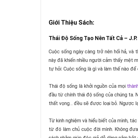
Giới Thiệu Sách:
Thái Độ Sống Tạo Nên Tất Cả –
J.P
Cuộc sống ngày càng trở nên hối hả, và 
này đã khiến nhiều người cảm thấy mệt mỏ
tự hỏi: Cuộc sống là gì và làm thế nào
Thái độ sống là khởi nguồn của mọi
thàn
đầu từ chính thái độ sống của chúng ta. N
thất vọng… đều sẽ được loại bỏ. Ngược lạ
Từ kinh nghiệm và hiểu biết của mình, tá
từ đó làm chủ cuộc đời mình. Không đưa r
sách nhằm giúp độc giả dễ dàng nắm bắt 