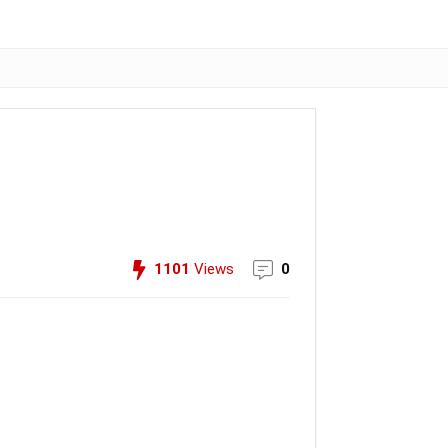
1101
Views
0