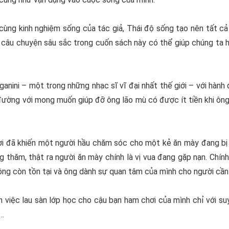
cùng kinh nghiệm sống của tác giả, Thái độ sống tạo nên tất cả
 câu chuyện sâu sắc trong cuốn sách này có thể giúp chúng ta 
ini – một trong những nhạc sĩ vĩ đại nhất thế giới – với hành đ
đường với mong muốn giúp đỡ ông lão mù có được ít tiền khi ông
i đã khiến một người hầu chăm sóc cho một kẻ ăn mày đang bị 
 thăm, thật ra người ăn mày chính là vị vua đang gặp nạn. Chín
ông còn tồn tại và ông dành sự quan tâm của mình cho người cần
 việc lau sàn lớp học cho cậu bạn ham chơi của mình chỉ với su
ó…