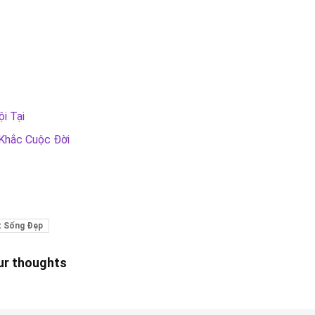
i Tại
Khắc Cuộc Đời
t Sống Đẹp
our thoughts